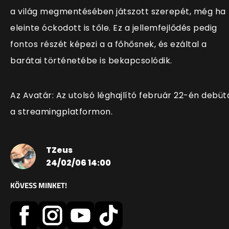
a világ megmentésében játszott szerepét, még ha
eleinte óckodott is tőle. Ez a jellemfejlődés pedig
fontos részét képezi a a főhősnek, és ezáltal a
barátai történetébe is bekapcsolódik.
Az Avatár: Az utolsó léghajlító február 22-én debüt
a streamingplatformon.
TZeus
24/02/06 14:00
KÖVESS MINKET!