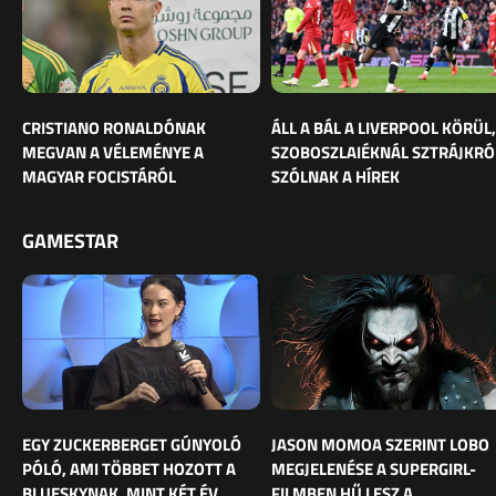
CRISTIANO RONALDÓNAK
ÁLL A BÁL A LIVERPOOL KÖRÜL,
MEGVAN A VÉLEMÉNYE A
SZOBOSZLAIÉKNÁL SZTRÁJKRÓ
MAGYAR FOCISTÁRÓL
SZÓLNAK A HÍREK
GAMESTAR
EGY ZUCKERBERGET GÚNYOLÓ
JASON MOMOA SZERINT LOBO
PÓLÓ, AMI TÖBBET HOZOTT A
MEGJELENÉSE A SUPERGIRL-
BLUESKYNAK, MINT KÉT ÉV
FILMBEN HŰ LESZ A