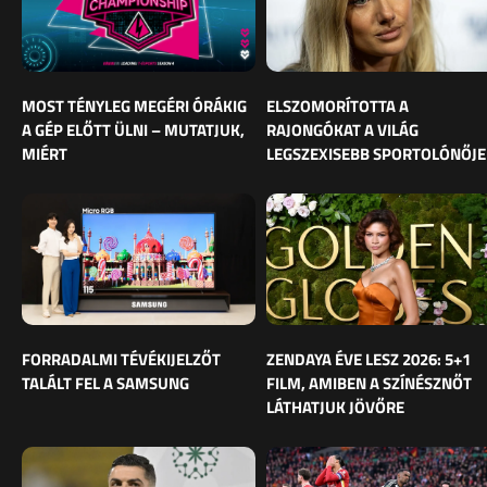
MOST TÉNYLEG MEGÉRI ÓRÁKIG
ELSZOMORÍTOTTA A
A GÉP ELŐTT ÜLNI – MUTATJUK,
RAJONGÓKAT A VILÁG
MIÉRT
LEGSZEXISEBB SPORTOLÓNŐJE
FORRADALMI TÉVÉKIJELZŐT
ZENDAYA ÉVE LESZ 2026: 5+1
TALÁLT FEL A SAMSUNG
FILM, AMIBEN A SZÍNÉSZNŐT
LÁTHATJUK JÖVŐRE