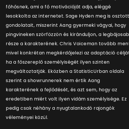
főhősnek, ami a fő motivációját adja, eléggé
lesokkolta az internetet. Sage Hyden meg is osztot
gondolatait, miszerint Aang gyermeki vágyai, hogy
pingvineken szörfözzön és kiránduljon, a legbájosa
része a karakterének. Chris Voiceman tovább ment
mivel konkrétan megkérdőjelezi az adaptáció célját
ha a főszereplő személyiségét ilyen szinten
megváltoztatják. Eközben a StatisticUrban oldala
szerint a showrunnerek nem értik Aang
karakterének a fejlődését, és azt sem, hogy az
eredetiben miért volt ilyen vidám személyisége. Ez
pedig csak néhány a nyugtalankodó rajongók
véleményei közül.