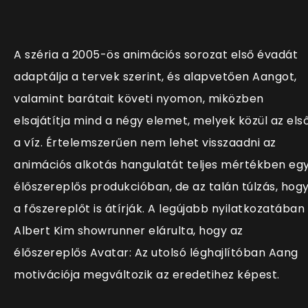
A széria a 2005-ös animációs sorozat első évadát
adaptálja a tervek szerint, és alapvetően Aangot,
valamint barátait követi nyomon, miközben
elsajátítja mind a négy elemet, melyek közül az els
a víz. Értelemszerűen nem lehet visszaadni az
animációs alkotás hangulatát teljes mértékben eg
élőszereplős produkcióban, de az talán túlzás, hog
a főszereplőt is átírják. A legújabb nyilatkozatában
Albert Kim showrunner elárulta, hogy az
élőszereplős Avatar: Az utolsó léghajlítóban Aang
motivációja megváltozik az eredetihez képest.