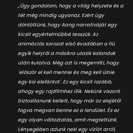
„Úgy gondolom, hogy a világ helyzete és a
tét még mindig ugyanaz. Ezért úgy
döntöttünk, hogy Aang narratíváját egy
kicsit egyértelműbbé tesszük. Az
animációs sorozat első évadában a fiú
egyik helyről a másikra utazik kalandok
után kutatva. Még azt is megemlíti, hogy
'először el kell mennie és meg kell ülnie
egy koi elefántot'. Ez egy kicsit lazább,
ahogy egy rajzfilmhez illik. Nekünk viszont
biztosítanunk kellett, hogy már az elejétől
fogva megvan benne ez a lendület. És ez
egy olyan változtatás, amit megtettünk.
Lényegében adunk neki egy víziót arról,