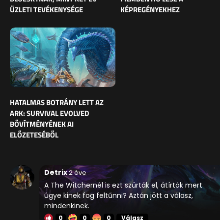
ÜZLETI TEVÉKENYSÉGE
KÉPREGÉNYEKHEZ
HATALMAS BOTRÁNY LETT AZ
ARK: SURVIVAL EVOLVED
BŐVÍTMÉNYÉNEK AI
ELŐZETESÉBŐL
Detrix
2 éve
A The Witchernél is ezt szúrták el, átírták mert
úgye kinek fog feltűnni? Aztán jött a válasz,
mindenkinek.
0
0
0
Válasz