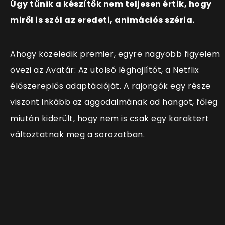
Úgy tűnik a készítők nem teljesen értik, hogy
miről is szól az eredeti, animációs széria.
Ahogy közeledik premier, egyre nagyobb figyelem
övezi az Avatár: Az utolsó léghajlítót, a Netflix
élőszereplős adaptációját. A rajongók egy része
viszont inkább az aggodalmának ad hangot, főleg
miután kiderült, hogy nem is csak egy karaktert
változtatnak meg a sorozatban.