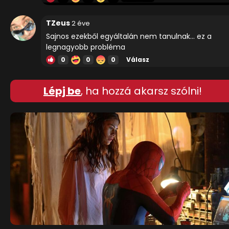
TZeus
2 éve
Sajnos ezekből egyáltalán nem tanulnak... ez a
legnagyobb probléma
0
0
0
Válasz
Lépj be
, ha hozzá akarsz szólni!