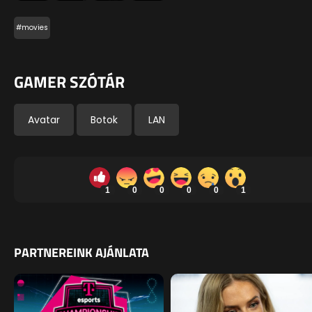
#movies
GAMER SZÓTÁR
Avatar
Botok
LAN
1
0
0
0
0
1
PARTNEREINK AJÁNLATA