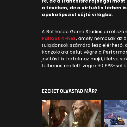
re, de a franchisre rajongói most
a tévében, de a virtuális térben 
apokalipszist sújtó világba.
A Bethesda Game Studios arról szá
Fallout 4-hez
, amely nemcsak az Xb
tulajdonsok számára lesz elérhető, 
Konzolokra befut végre a Performan
javítást is tartalmaz majd, illetve s
felbonás mellett végre 60 FPS-sel é
EZEKET OLVASTAD MÁR?