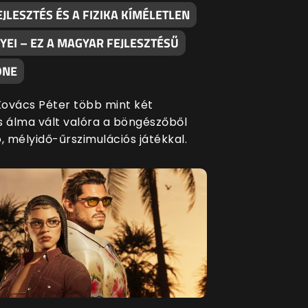
EJLESZTÉS ÉS A FIZIKA KÍMÉLETLEN
EI – EZ A MAGYAR FEJLESZTÉSŰ
ONE
ovács Péter több mint két
s álma vált valóra a böngészőből
, mélyidő-űrszimulációs játékkal.