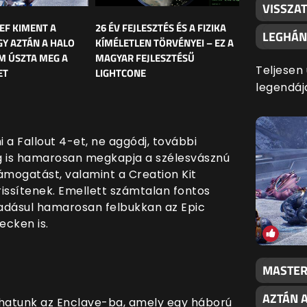
VISSZA
EF KIMENT A
26 ÉV FEJLESZTÉS ÉS A FIZIKA
LEGHÁN
GY AZTÁN A HALO
KÍMÉLETLEN TÖRVÉNYEI – EZ A
M ÚSZTA MEG A
MAGYAR FEJLESZTÉSŰ
Teljesen 
ET
LIGHTCONE
legendáj
 a Fallout 4-et, ne aggódj, további
ég is hamarosan megkapja a szélesvásznú
ámogatást, valamint a Creation Kit
frissítenek. Emellett számtalan fontos
ráadásul hamarosan felbukkan az Epic
cken is.
MASTER 
AZTÁN 
hatunk az Enclave-ba, amely egy háború