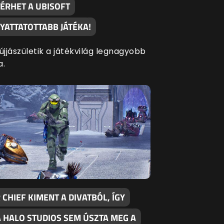
TÉRHET A UBISOFT
YATTATOTTABB JÁTÉKA!
újjászületik a játékvilág legnagyobb
a.
CHIEF KIMENT A DIVATBÓL, ÍGY
A HALO STUDIOS SEM ÚSZTA MEG A