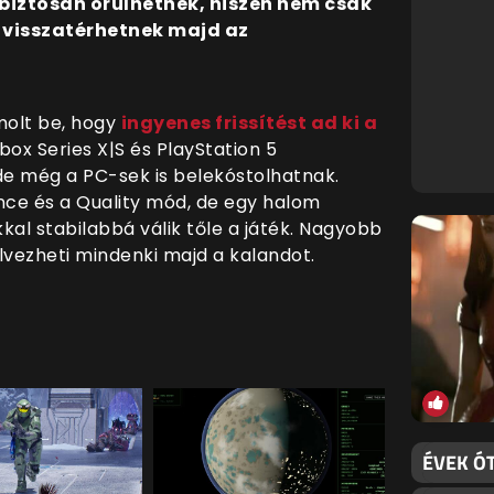
 biztosan örülhetnek, hiszen nem csak
is visszatérhetnek majd az
molt be, hogy
ingyenes frissítést ad ki a
ox Series X|S és PlayStation 5
de még a PC-sek is belekóstolhatnak.
ce és a Quality mód, de egy halom
okkal stabilabbá válik tőle a játék. Nagyobb
lvezheti mindenki majd a kalandot.
ÉVEK ÓT