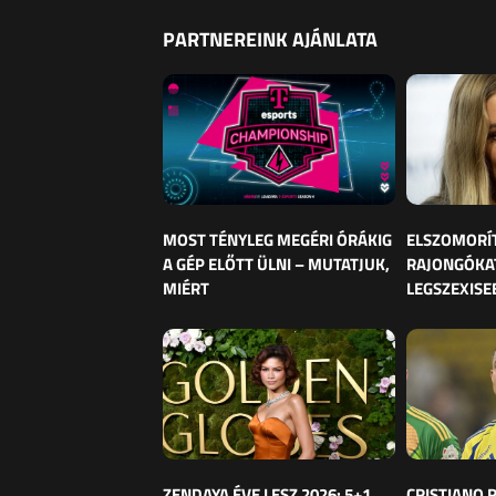
PARTNEREINK AJÁNLATA
MOST TÉNYLEG MEGÉRI ÓRÁKIG
ELSZOMORÍ
A GÉP ELŐTT ÜLNI – MUTATJUK,
RAJONGÓKAT
MIÉRT
LEGSZEXISE
ZENDAYA ÉVE LESZ 2026: 5+1
CRISTIANO