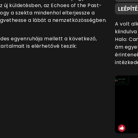
z új küldetésben, az Echoes of the Past-
LEÉPÍT
ogy a szekta mindenhol elterjessze a
 megvethesse a lábát a nemzetközösségben.
A volt a
kiindulv
des egyenruhája mellett a következő,
Halo: Ca
rtalmait is elérhetővé teszik:
ám egyel
érintene
intézkedé