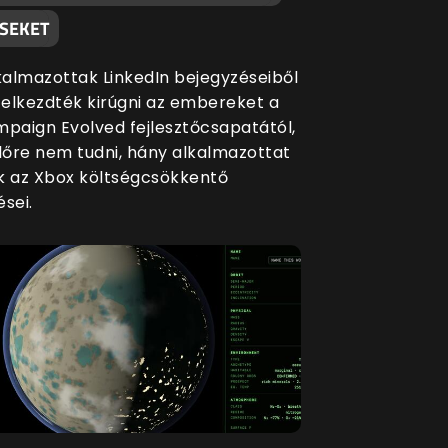
ÉSEKET
lkalmazottak LinkedIn bejegyzéseiből
a elkezdték kirúgni az embereket a
mpaign Evolved fejlesztőcsapatától,
őre nem tudni, hány alkalmazottat
k az Xbox költségcsökkentő
sei.