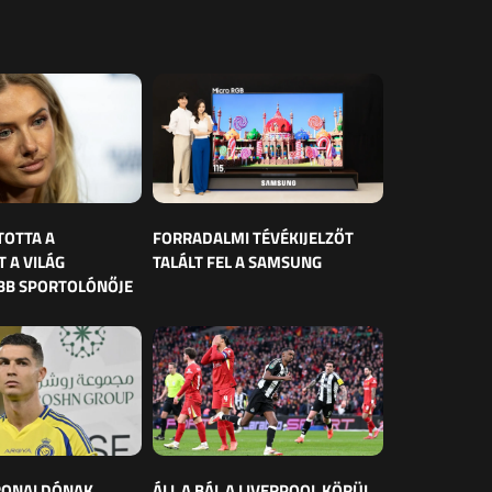
TOTTA A
FORRADALMI TÉVÉKIJELZŐT
 A VILÁG
TALÁLT FEL A SAMSUNG
BB SPORTOLÓNŐJE
 RONALDÓNAK
ÁLL A BÁL A LIVERPOOL KÖRÜL,