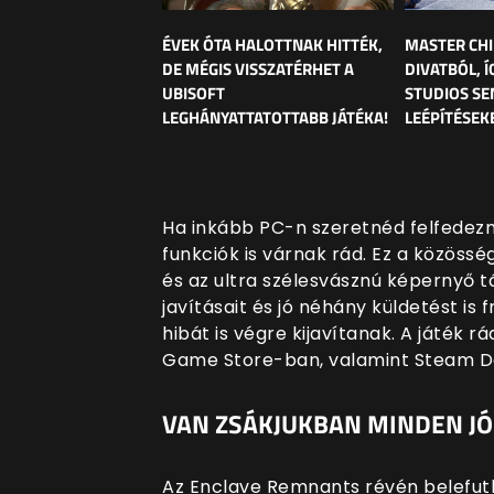
ÉVEK ÓTA HALOTTNAK HITTÉK,
MASTER CHI
DE MÉGIS VISSZATÉRHET A
DIVATBÓL, Í
UBISOFT
STUDIOS SE
LEGHÁNYATTATOTTABB JÁTÉKA!
LEÉPÍTÉSEK
Ha inkább PC-n szeretnéd felfedezni
funkciók is várnak rád. Ez a közöss
és az ultra szélesvásznú képernyő t
javításait és jó néhány küldetést is 
hibát is végre kijavítanak. A játék 
Game Store-ban, valamint Steam De
VAN ZSÁKJUKBAN MINDEN JÓ
Az Enclave Remnants révén belefut