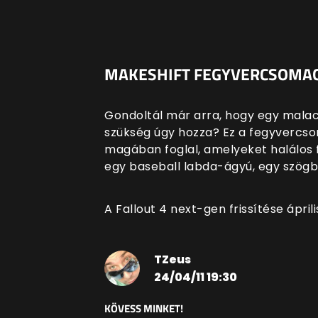
MAKESHIFT FEGYVERCSOMA
Gondoltál már arra, hogy egy malac
szükség úgy hozza? Ez a fegyvercso
magában foglal, amelyeket halálos f
egy baseball labda-ágyú, egy szögb
A Fallout 4 next-gen frissítése ápril
TZeus
24/04/11 19:30
KÖVESS MINKET!