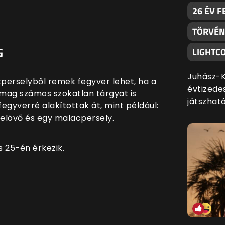
26 ÉV F
TÖRVÉNY
G
LIGHTC
Juhász-K
perselyből remek fegyver lehet, ha a
évtizede
mag számos szokatlan tárgyat is
játszható
egyverré alakítottak át, mint például:
elövő és egy malacpersely.
is 25-én érkezik.