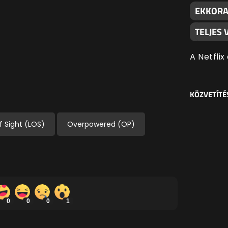
EKKORA 
TELJES
A Netflix
KÖZVETÍTÉ
f Sight (LOS)
Overpowered (OP)
0
0
0
1