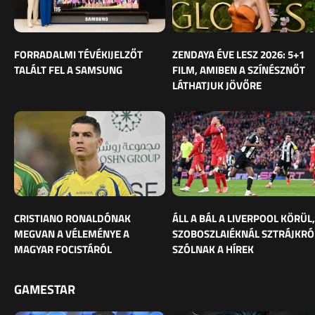
FORRADALMI TÉVÉKIJELZŐT
ZENDAYA ÉVE LESZ 2026: 5+1
TALÁLT FEL A SAMSUNG
FILM, AMIBEN A SZÍNÉSZNŐT
LÁTHATJUK JÖVŐRE
CRISTIANO RONALDÓNAK
ÁLL A BÁL A LIVERPOOL KÖRÜL,
MEGVAN A VÉLEMÉNYE A
SZOBOSZLAIÉKNÁL SZTRÁJKRÓ
MAGYAR FOCISTÁRÓL
SZÓLNAK A HÍREK
GAMESTAR