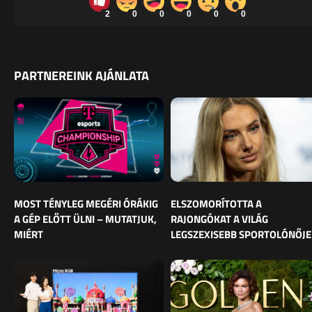
2
0
0
0
0
0
PARTNEREINK AJÁNLATA
MOST TÉNYLEG MEGÉRI ÓRÁKIG
ELSZOMORÍTOTTA A
A GÉP ELŐTT ÜLNI – MUTATJUK,
RAJONGÓKAT A VILÁG
MIÉRT
LEGSZEXISEBB SPORTOLÓNŐJE