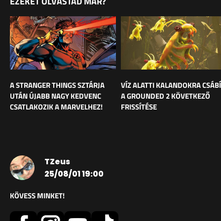
EZEKET OLVASTAD MÁR?
A STRANGER THINGS SZTÁRJA
VÍZ ALATTI KALANDOKRA CSÁB
UTÁN ÚJABB NAGY KEDVENC
A GROUNDED 2 KÖVETKEZŐ
CSATLAKOZIK A MARVELHEZ!
FRISSÍTÉSE
TZeus
25/08/01 19:00
KÖVESS MINKET!