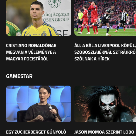
CRISTIANO RONALDÓNAK
ÁLL A BÁL A LIVERPOOL KÖRÜL,
MEGVAN A VÉLEMÉNYE A
SZOBOSZLAIÉKNÁL SZTRÁJKRÓ
MAGYAR FOCISTÁRÓL
SZÓLNAK A HÍREK
GAMESTAR
EGY ZUCKERBERGET GÚNYOLÓ
JASON MOMOA SZERINT LOBO