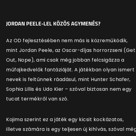
JORDAN PEELE-LEL KÖZÖS AGYMENÉS?
Az OD fejlesztésében nem más is közreműködik,
mint Jordan Peele, az Oscar-díjas horrorzseni (Get
Out, Nope), ami csak még jobban felcsigázza a
műfajkedvelők fantáziáját. A játékban olyan ismert
nevek is feltűnnek ráadásul, mint Hunter Schafer,
Sophia Lillis és Udo Kier – szóval biztosan nem egy
tucat termékről van szó.
Kojima szerint ez a játék egy kicsit kockázatos,
illetve számára is egy teljesen új kihívás, szóval mé