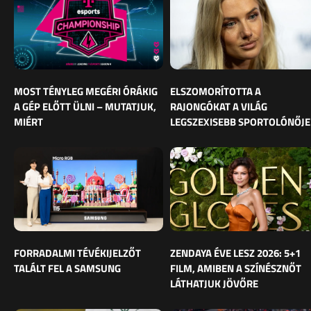
MOST TÉNYLEG MEGÉRI ÓRÁKIG
ELSZOMORÍTOTTA A
A GÉP ELŐTT ÜLNI – MUTATJUK,
RAJONGÓKAT A VILÁG
MIÉRT
LEGSZEXISEBB SPORTOLÓNŐJE
FORRADALMI TÉVÉKIJELZŐT
ZENDAYA ÉVE LESZ 2026: 5+1
TALÁLT FEL A SAMSUNG
FILM, AMIBEN A SZÍNÉSZNŐT
LÁTHATJUK JÖVŐRE