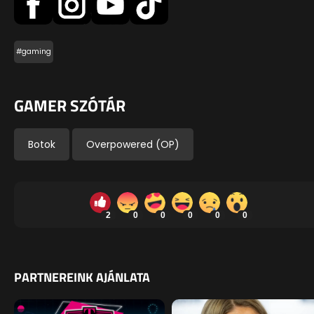
#gaming
GAMER SZÓTÁR
Botok
Overpowered (OP)
2
0
0
0
0
0
PARTNEREINK AJÁNLATA