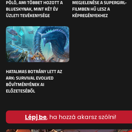
PÓLÓ, AMI TÖBBET HOZOTT A
MEGJELENÉSE A SUPERGIRL-
BLUESKYNAK, MINT KÉT ÉV
FILMBEN HŰ LESZ A
ÜZLETI TEVÉKENYSÉGE
KÉPREGÉNYEKHEZ
HATALMAS BOTRÁNY LETT AZ
ARK: SURVIVAL EVOLVED
BŐVÍTMÉNYÉNEK AI
ELŐZETESÉBŐL
Lépj be
, ha hozzá akarsz szólni!