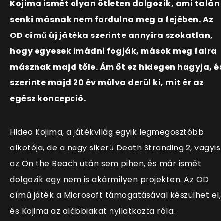
Kojima ismét olyan ötleten dolgozik, ami talán
senki másnak nem fordulna meg a fejében. Az
OD című új játéka szerinte annyira szokatlan,
hogy egyesek imádni fogják, mások meg falra
másznak majd tőle. Ám őt ez hidegen hagyja, é
szerinte majd 20 év múlva derül ki, mit ér az
egész koncepció.
Hideo Kojima, a játékvilág egyik legmegosztóbb
alkotója, de a nagy sikerű Death Stranding 2, vagyis
az On the Beach után sem pihen, és már ismét
dolgozik egy nem is akármilyen projekten. Az OD
című játék a Microsoft támogatásával készülhet el,
és Kojima az alábbiakat nyilatkozta róla: