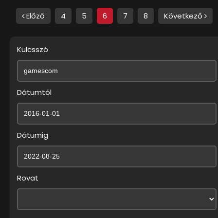
Előző
4
5
6
7
8
Következő
Kulcsszó
Dátumtól
Dátumig
Rovat