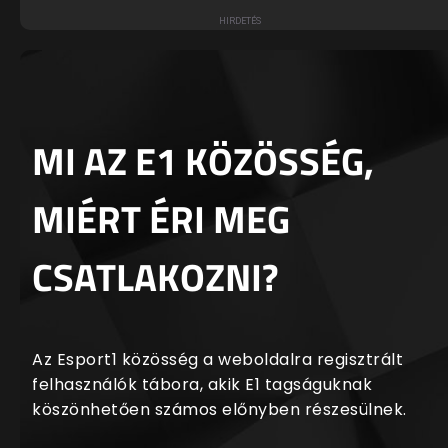
MI AZ E1 KÖZÖSSÉG,
MIÉRT ÉRI MEG
CSATLAKOZNI?
Az Esport1 közösség a weboldalra regisztrált
felhasználók tábora, akik E1 tagságuknak
köszönhetően számos előnyben részesülnek.