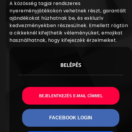
A közösség tagjai rendszeres
nyereményjátékokon vehetnek részt, garantált
ajándékokat húzhatnak be, és exkluzív
kedvezményekben részesülnek. Emellett rögtön
a cikkeknél kifejthetik véleményüket, emojikat
használhatnak, hogy kifejezzék érzelmeiket.
BELÉPÉS
BEJELENTKEZÉS E-MAIL CÍMMEL
FACEBOOK LOGIN