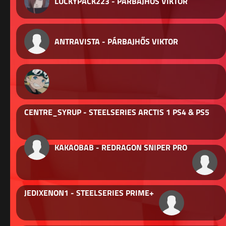
LUCKYPACK223 - PÁRBAJHŐS VIKTOR
ANTRAVISTA - PÁRBAJHŐS VIKTOR
CENTRE_SYRUP - STEELSERIES ARCTIS 1 PS4 & PS5
KAKAOBAB - REDRAGON SNIPER PRO
JEDIXENON1 - STEELSERIES PRIME+