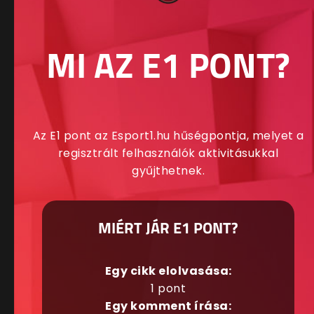
MI AZ E1 PONT?
Az E1 pont az Esport1.hu hűségpontja, melyet a
regisztrált felhasználók aktivitásukkal
gyűjthetnek.
MIÉRT JÁR E1 PONT?
Egy cikk elolvasása:
1 pont
Egy komment írása: