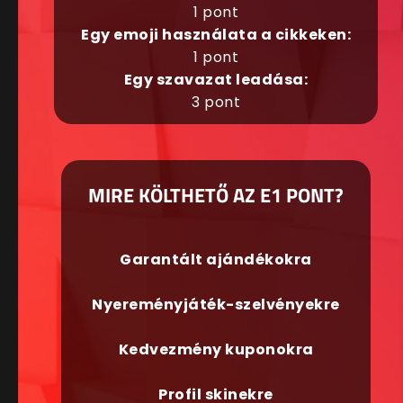
1 pont
Egy emoji használata a cikkeken:
1 pont
Egy szavazat leadása:
3 pont
MIRE KÖLTHETŐ AZ E1 PONT?
Garantált ajándékokra
Nyereményjáték-szelvényekre
Kedvezmény kuponokra
Profil skinekre