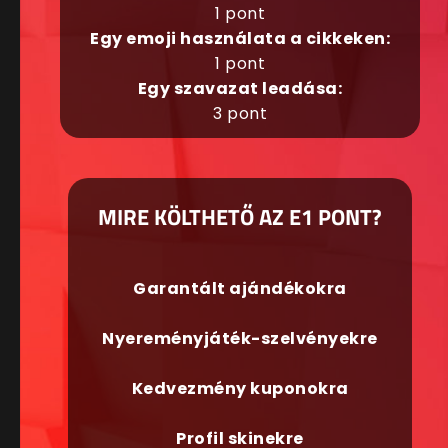
1 pont
Egy emoji használata a cikkeken:
1 pont
Egy szavazat leadása:
3 pont
MIRE KÖLTHETŐ AZ E1 PONT?
Garantált ajándékokra
Nyereményjáték-szelvényekre
Kedvezmény kuponokra
Profil skinekre