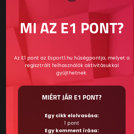
MI AZ E1 PONT?
Az E1 pont az Esport1.hu hűségpontja, melyet a
regisztrált felhasználók aktivitásukkal
gyűjthetnek.
MIÉRT JÁR E1 PONT?
Egy cikk elolvasása:
1 pont
Egy komment írása: