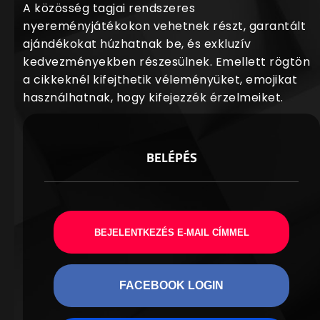
A közösség tagjai rendszeres
nyereményjátékokon vehetnek részt, garantált
ajándékokat húzhatnak be, és exkluzív
kedvezményekben részesülnek. Emellett rögtön
a cikkeknél kifejthetik véleményüket, emojikat
használhatnak, hogy kifejezzék érzelmeiket.
BELÉPÉS
BEJELENTKEZÉS E-MAIL CÍMMEL
FACEBOOK LOGIN