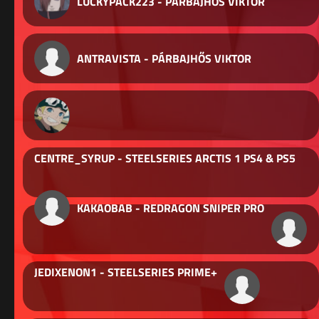
LUCKYPACK223 - PÁRBAJHŐS VIKTOR
ANTRAVISTA - PÁRBAJHŐS VIKTOR
CENTRE_SYRUP - STEELSERIES ARCTIS 1 PS4 & PS5
KAKAOBAB - REDRAGON SNIPER PRO
JEDIXENON1 - STEELSERIES PRIME+