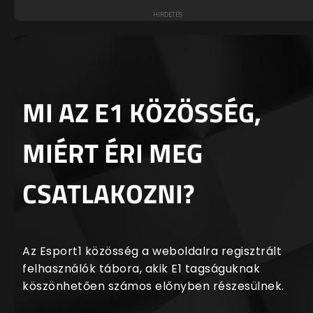
MI AZ E1 KÖZÖSSÉG,
MIÉRT ÉRI MEG
CSATLAKOZNI?
Az Esport1 közösség a weboldalra regisztrált
felhasználók tábora, akik E1 tagságuknak
köszönhetően számos előnyben részesülnek.