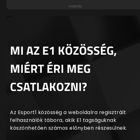
MI AZ E1 KÖZÖSSÉG,
MIÉRT ÉRI MEG
CSATLAKOZNI?
Az Esport1 közösség a weboldalra regisztrált
felhasználók tábora, akik E1 tagságuknak
köszönhetően számos előnyben részesülnek.