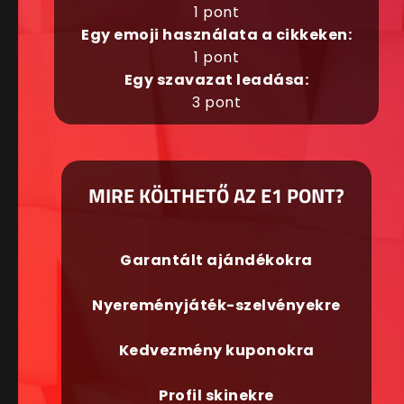
1 pont
Egy emoji használata a cikkeken:
1 pont
Egy szavazat leadása:
3 pont
MIRE KÖLTHETŐ AZ E1 PONT?
Garantált ajándékokra
Nyereményjáték-szelvényekre
Kedvezmény kuponokra
Profil skinekre