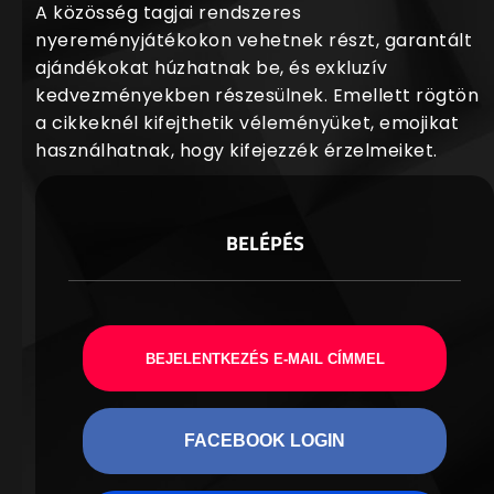
A közösség tagjai rendszeres
nyereményjátékokon vehetnek részt, garantált
ajándékokat húzhatnak be, és exkluzív
kedvezményekben részesülnek. Emellett rögtön
a cikkeknél kifejthetik véleményüket, emojikat
használhatnak, hogy kifejezzék érzelmeiket.
BELÉPÉS
BEJELENTKEZÉS E-MAIL CÍMMEL
FACEBOOK LOGIN