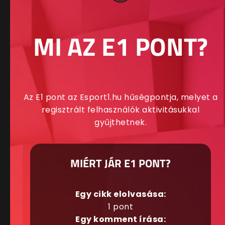
MI AZ E1 PONT?
Az E1 pont az Esport1.hu hűségpontja, melyet a
regisztrált felhasználók aktivitásukkal
gyűjthetnek.
MIÉRT JÁR E1 PONT?
Egy cikk elolvasása:
1 pont
Egy komment írása: