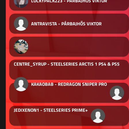
LUCKYPACK223 - PÁRBAJHŐS VIKTOR
ANTRAVISTA - PÁRBAJHŐS VIKTOR
CENTRE_SYRUP - STEELSERIES ARCTIS 1 PS4 & PS5
KAKAOBAB - REDRAGON SNIPER PRO
JEDIXENON1 - STEELSERIES PRIME+