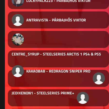
LUCKYPACK223 - PÁRBAJHŐS VIKTOR
ANTRAVISTA - PÁRBAJHŐS VIKTOR
CENTRE_SYRUP - STEELSERIES ARCTIS 1 PS4 & PS5
KAKAOBAB - REDRAGON SNIPER PRO
JEDIXENON1 - STEELSERIES PRIME+