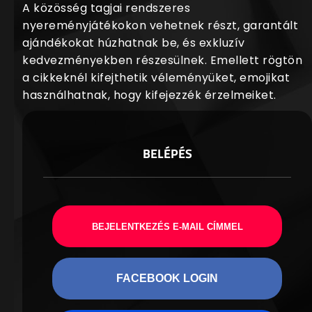
A közösség tagjai rendszeres
nyereményjátékokon vehetnek részt, garantált
ajándékokat húzhatnak be, és exkluzív
kedvezményekben részesülnek. Emellett rögtön
a cikkeknél kifejthetik véleményüket, emojikat
használhatnak, hogy kifejezzék érzelmeiket.
BELÉPÉS
BEJELENTKEZÉS E-MAIL CÍMMEL
FACEBOOK LOGIN