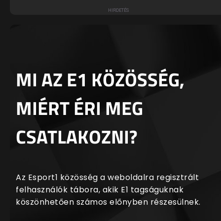
MI AZ E1 KÖZÖSSÉG,
MIÉRT ÉRI MEG
CSATLAKOZNI?
Az Esport1 közösség a weboldalra regisztrált
felhasználók tábora, akik E1 tagságuknak
köszönhetően számos előnyben részesülnek.