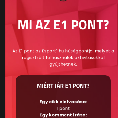
MI AZ E1 PONT?
Az E1 pont az Esport1.hu hűségpontja, melyet a
regisztrált felhasználók aktivitásukkal
gyűjthetnek.
MIÉRT JÁR E1 PONT?
Egy cikk elolvasása:
1 pont
Egy komment írása: