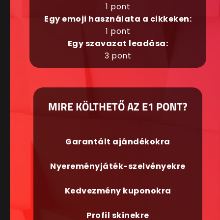
1 pont
Egy emoji használata a cikkeken:
1 pont
Egy szavazat leadása:
3 pont
MIRE KÖLTHETŐ AZ E1 PONT?
Garantált ajándékokra
Nyereményjáték-szelvényekre
Kedvezmény kuponokra
Profil skinekre