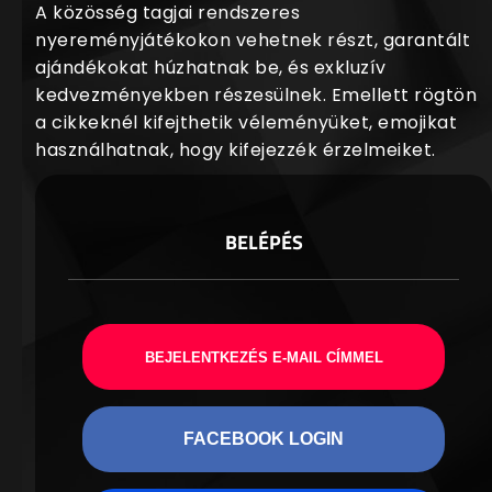
A közösség tagjai rendszeres
nyereményjátékokon vehetnek részt, garantált
ajándékokat húzhatnak be, és exkluzív
kedvezményekben részesülnek. Emellett rögtön
a cikkeknél kifejthetik véleményüket, emojikat
használhatnak, hogy kifejezzék érzelmeiket.
BELÉPÉS
BEJELENTKEZÉS E-MAIL CÍMMEL
FACEBOOK LOGIN