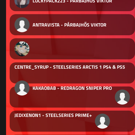
LUCKYPACK223 - PÁRBAJHŐS VIKTOR
ANTRAVISTA - PÁRBAJHŐS VIKTOR
CENTRE_SYRUP - STEELSERIES ARCTIS 1 PS4 & PS5
KAKAOBAB - REDRAGON SNIPER PRO
JEDIXENON1 - STEELSERIES PRIME+