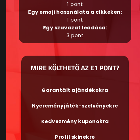
1 pont
Egy emoji használata a cikkeken:
1 pont
Egy szavazat leadása:
3 pont
MIRE KÖLTHETŐ AZ E1 PONT?
Garantált ajándékokra
Nyereményjáték-szelvényekre
Kedvezmény kuponokra
Profil skinekre