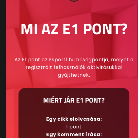
MI AZ E1 PONT?
Az E1 pont az Esport1.hu hűségpontja, melyet a
regisztrált felhasználók aktivitásukkal
gyűjthetnek.
MIÉRT JÁR E1 PONT?
Egy cikk elolvasása:
1 pont
Egy komment írása: