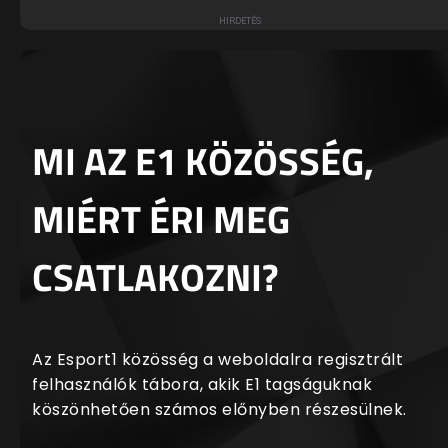
MI AZ E1 KÖZÖSSÉG,
MIÉRT ÉRI MEG
CSATLAKOZNI?
Az Esport1 közösség a weboldalra regisztrált
felhasználók tábora, akik E1 tagságuknak
köszönhetően számos előnyben részesülnek.