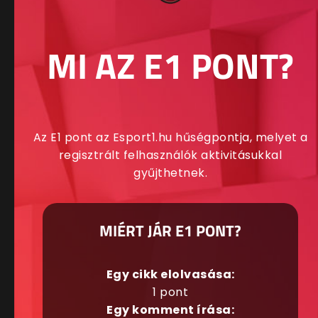
MI AZ E1 PONT?
Az E1 pont az Esport1.hu hűségpontja, melyet a
regisztrált felhasználók aktivitásukkal
gyűjthetnek.
MIÉRT JÁR E1 PONT?
Egy cikk elolvasása:
1 pont
Egy komment írása: