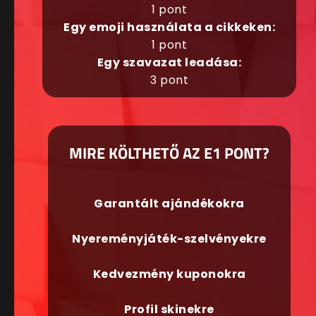
1 pont
Egy emoji használata a cikkeken:
1 pont
Egy szavazat leadása:
3 pont
MIRE KÖLTHETŐ AZ E1 PONT?
Garantált ajándékokra
Nyereményjáték-szelvényekre
Kedvezmény kuponokra
Profil skinekre