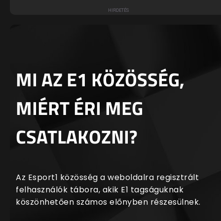
MI AZ E1 KÖZÖSSÉG,
MIÉRT ÉRI MEG
CSATLAKOZNI?
Az Esport1 közösség a weboldalra regisztrált
felhasználók tábora, akik E1 tagságuknak
köszönhetően számos előnyben részesülnek.