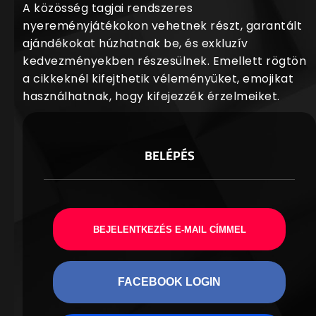
A közösség tagjai rendszeres
nyereményjátékokon vehetnek részt, garantált
ajándékokat húzhatnak be, és exkluzív
kedvezményekben részesülnek. Emellett rögtön
a cikkeknél kifejthetik véleményüket, emojikat
használhatnak, hogy kifejezzék érzelmeiket.
BELÉPÉS
BEJELENTKEZÉS E-MAIL CÍMMEL
FACEBOOK LOGIN