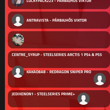
LUCKYPACK223 - PÁRBAJHŐS VIKTOR
ANTRAVISTA - PÁRBAJHŐS VIKTOR
CENTRE_SYRUP - STEELSERIES ARCTIS 1 PS4 & PS5
KAKAOBAB - REDRAGON SNIPER PRO
JEDIXENON1 - STEELSERIES PRIME+