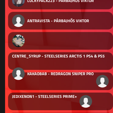
LUCKYPACK223 - PÁRBAJHŐS VIKTOR
ANTRAVISTA - PÁRBAJHŐS VIKTOR
CENTRE_SYRUP - STEELSERIES ARCTIS 1 PS4 & PS5
KAKAOBAB - REDRAGON SNIPER PRO
JEDIXENON1 - STEELSERIES PRIME+