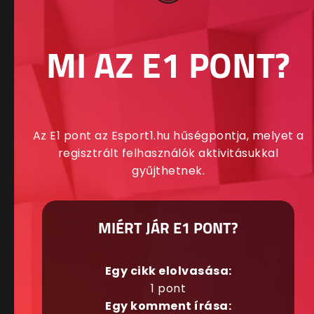
MI AZ E1 PONT?
Az E1 pont az Esport1.hu hűségpontja, melyet a
regisztrált felhasználók aktivitásukkal
gyűjthetnek.
MIÉRT JÁR E1 PONT?
Egy cikk elolvasása:
1 pont
Egy komment írása: