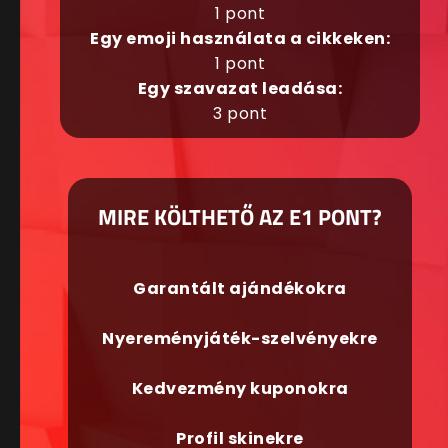
1 pont
Egy emoji használata a cikkeken:
1 pont
Egy szavazat leadása:
3 pont
MIRE KÖLTHETŐ AZ E1 PONT?
Garantált ajándékokra
Nyereményjáték-szelvényekre
Kedvezmény kuponokra
Profil skinekre