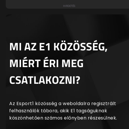
MI AZ E1 KÖZÖSSÉG,
MIÉRT ÉRI MEG
CSATLAKOZNI?
Az Esport1 közösség a weboldalra regisztrált
felhasználók tábora, akik E1 tagságuknak
köszönhetően számos előnyben részesülnek.