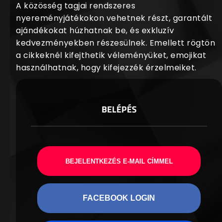
A közösség tagjai rendszeres
nyereményjátékokon vehetnek részt, garantált
ajándékokat húzhatnak be, és exkluzív
kedvezményekben részesülnek. Emellett rögtön
a cikkeknél kifejthetik véleményüket, emojikat
használhatnak, hogy kifejezzék érzelmeiket.
BELÉPÉS
BEJELENTKEZÉS E-MAIL CÍMMEL
FACEBOOK LOGIN