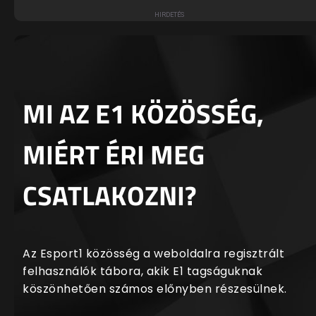
MI AZ E1 KÖZÖSSÉG,
MIÉRT ÉRI MEG
CSATLAKOZNI?
Az Esport1 közösség a weboldalra regisztrált
felhasználók tábora, akik E1 tagságuknak
köszönhetően számos előnyben részesülnek.