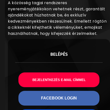
A közösség tagjai rendszeres
nyereményjátékokon vehetnek részt, garantált
ajándékokat húzhatnak be, és exkluzív
kedvezményekben részesülnek. Emellett rögtön
a cikkeknél kifejthetik véleményüket, emojikat
használhatnak, hogy kifejezzék érzelmeiket.
BELÉPÉS
BEJELENTKEZÉS E-MAIL CÍMMEL
FACEBOOK LOGIN