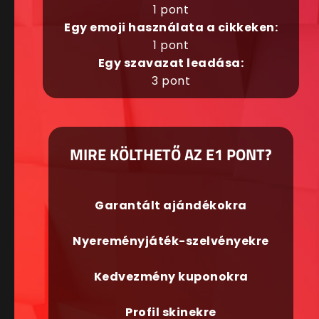
1 pont
Egy emoji használata a cikkeken:
1 pont
Egy szavazat leadása:
3 pont
MIRE KÖLTHETŐ AZ E1 PONT?
Garantált ajándékokra
Nyereményjáték-szelvényekre
Kedvezmény kuponokra
Profil skinekre