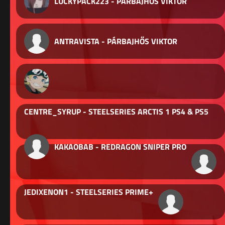
LUCKYPACK223 - PÁRBAJHŐS VIKTOR
ANTRAVISTA - PÁRBAJHŐS VIKTOR
CENTRE_SYRUP - STEELSERIES ARCTIS 1 PS4 & PS5
KAKAOBAB - REDRAGON SNIPER PRO
JEDIXENON1 - STEELSERIES PRIME+