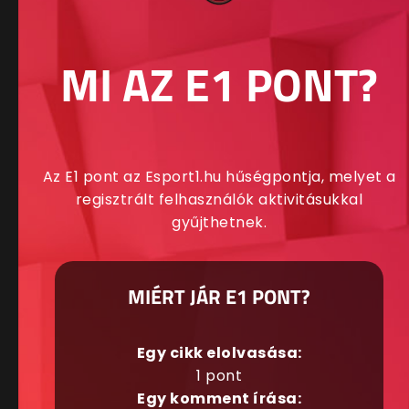
MI AZ E1 PONT?
Az E1 pont az Esport1.hu hűségpontja, melyet a
regisztrált felhasználók aktivitásukkal
gyűjthetnek.
MIÉRT JÁR E1 PONT?
Egy cikk elolvasása:
1 pont
Egy komment írása: