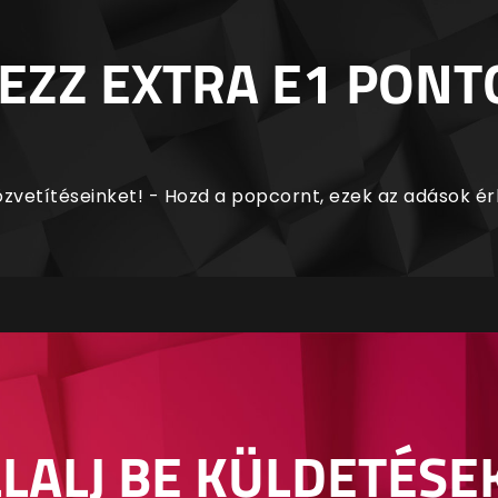
EZZ EXTRA E1 PONT
zvetítéseinket! - Hozd a popcornt, ezek az adások é
LALJ BE KÜLDETÉSE