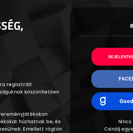
SSÉG,
BEJELENTKE
FACE
a regisztrált
agságuknak köszönhetően
nyereményjátékokon
dékokat húzhatnak be, és
Nincs
esülnek. Emellett rögtön
Csinálj egye