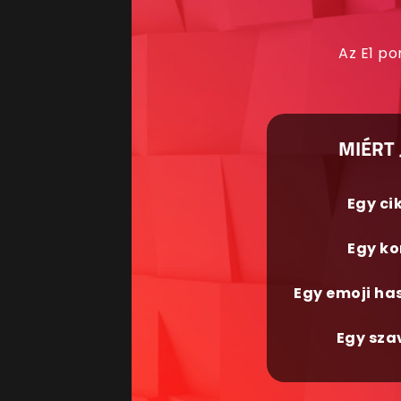
Az E1 po
MIÉRT 
Egy ci
Egy ko
Egy emoji ha
Egy sza