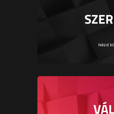
SZER
Nézd kö
VÁL