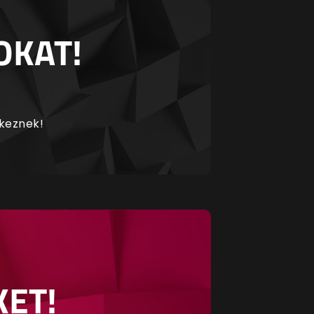
OKAT!
rkeznek!
KET!