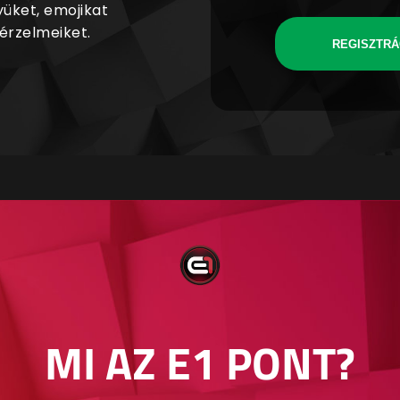
yüket, emojikat
 érzelmeiket.
REGISZTRÁ
MI AZ E1 PONT?