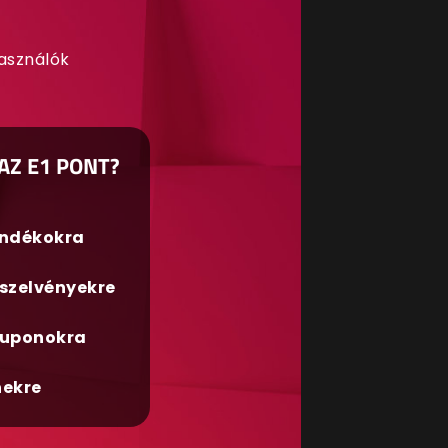
használók
AZ E1 PONT?
ándékokra
szelvényekre
uponokra
nekre