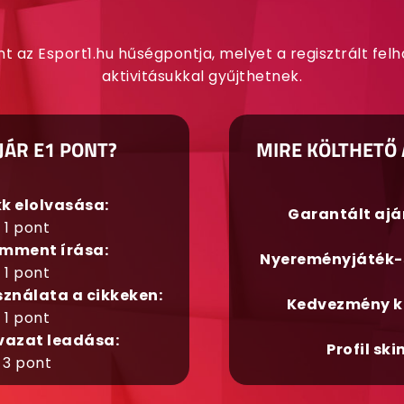
nt az Esport1.hu hűségpontja, melyet a regisztrált fel
aktivitásukkal gyűjthetnek.
JÁR E1 PONT?
MIRE KÖLTHETŐ 
kk elolvasása:
Garantált aj
1 pont
mment írása:
Nyereményjáték-
1 pont
sználata a cikkeken:
Kedvezmény k
1 pont
vazat leadása:
Profil ski
3 pont