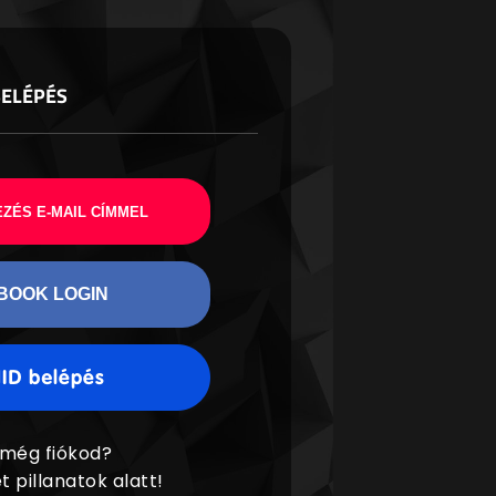
BELÉPÉS
ZÉS E-MAIL CÍMMEL
BOOK LOGIN
 még fiókod?
t pillanatok alatt!