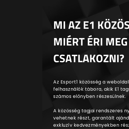
MI AZ E1 KÖZÖ
MIÉRT ÉRI MEG
CSATLAKOZNI?
Az Esport1 közösség a weboldalr
felhasználók tábora, akik E1 t
számos előnyben részesülnek.
A közösség tagjai rendszeres 
vehetnek részt, garantált aján
exkluzív kedvezményekben rész