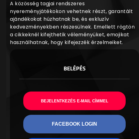
A közösség tagjai rendszeres
nyereményjátékokon vehetnek részt, garantált
ajándékokat húzhatnak be, és exkluzív
kedvezményekben részesülnek. Emellett rögtön
a cikkeknél kifejthetik véleményüket, emojikat
használhatnak, hogy kifejezzék érzelmeiket.
BELÉPÉS
BEJELENTKEZÉS E-MAIL CÍMMEL
FACEBOOK LOGIN