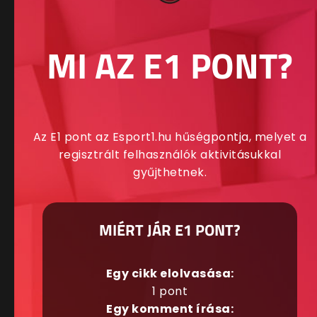
MI AZ E1 PONT?
Az E1 pont az Esport1.hu hűségpontja, melyet a
regisztrált felhasználók aktivitásukkal
gyűjthetnek.
MIÉRT JÁR E1 PONT?
Egy cikk elolvasása:
1 pont
Egy komment írása: