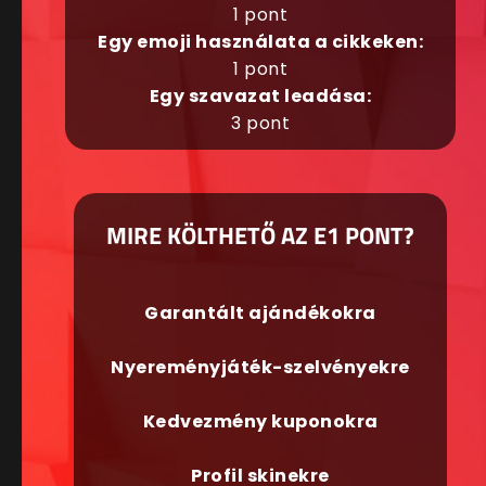
1 pont
Egy emoji használata a cikkeken:
1 pont
Egy szavazat leadása:
3 pont
MIRE KÖLTHETŐ AZ E1 PONT?
Garantált ajándékokra
Nyereményjáték-szelvényekre
Kedvezmény kuponokra
Profil skinekre