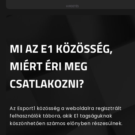
MI AZ E1 KÖZÖSSÉG,
MIÉRT ÉRI MEG
CSATLAKOZNI?
Az Esport1 közösség a weboldalra regisztrált
felhasználók tábora, akik E1 tagságuknak
köszönhetően számos előnyben részesülnek.