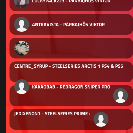
LUCKYPACK223 - PÁRBAJHŐS VIKTOR
ANTRAVISTA - PÁRBAJHŐS VIKTOR
CENTRE_SYRUP - STEELSERIES ARCTIS 1 PS4 & PS5
KAKAOBAB - REDRAGON SNIPER PRO
JEDIXENON1 - STEELSERIES PRIME+