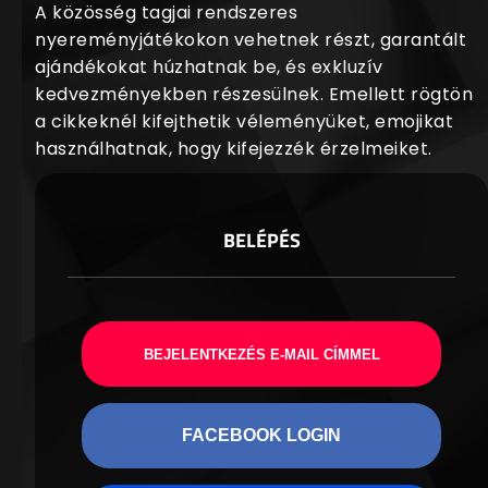
A közösség tagjai rendszeres
nyereményjátékokon vehetnek részt, garantált
ajándékokat húzhatnak be, és exkluzív
kedvezményekben részesülnek. Emellett rögtön
a cikkeknél kifejthetik véleményüket, emojikat
használhatnak, hogy kifejezzék érzelmeiket.
BELÉPÉS
BEJELENTKEZÉS E-MAIL CÍMMEL
FACEBOOK LOGIN