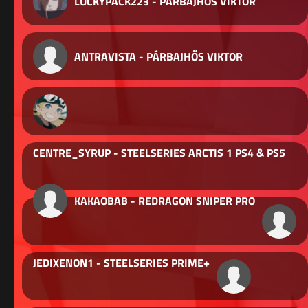
LUCKYPACK223 - PÁRBAJHŐS VIKTOR
ANTRAVISTA - PÁRBAJHŐS VIKTOR
CENTRE_SYRUP - STEELSERIES ARCTIS 1 PS4 & PS5
KAKAOBAB - REDRAGON SNIPER PRO
JEDIXENON1 - STEELSERIES PRIME+