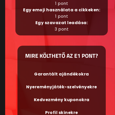
1 pont
Egy emoji használata a cikkeken:
1 pont
Egy szavazat leadása:
3 pont
MIRE KÖLTHETŐ AZ E1 PONT?
Garantált ajándékokra
Nyereményjáték-szelvényekre
Kedvezmény kuponokra
Profil skinekre