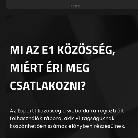
MI AZ E1 KÖZÖSSÉG,
MIÉRT ÉRI MEG
CSATLAKOZNI?
Az Esport1 közösség a weboldalra regisztrált
felhasználók tábora, akik E1 tagságuknak
köszönhetően számos előnyben részesülnek.