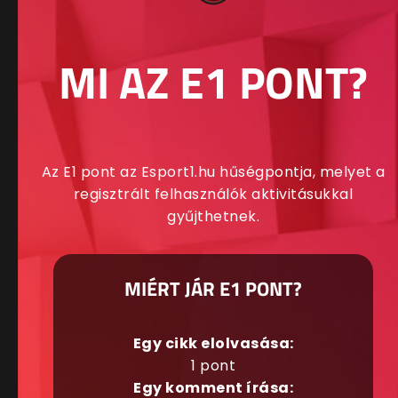
MI AZ E1 PONT?
Az E1 pont az Esport1.hu hűségpontja, melyet a
regisztrált felhasználók aktivitásukkal
gyűjthetnek.
MIÉRT JÁR E1 PONT?
Egy cikk elolvasása:
1 pont
Egy komment írása: