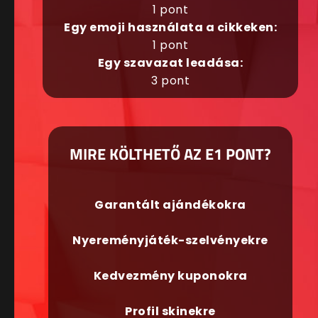
1 pont
Egy emoji használata a cikkeken:
1 pont
Egy szavazat leadása:
3 pont
MIRE KÖLTHETŐ AZ E1 PONT?
Garantált ajándékokra
Nyereményjáték-szelvényekre
Kedvezmény kuponokra
Profil skinekre