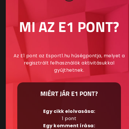
MI AZ E1 PONT?
Az E1 pont az Esport1.hu hűségpontja, melyet a
regisztrált felhasználók aktivitásukkal
gyűjthetnek.
MIÉRT JÁR E1 PONT?
Egy cikk elolvasása:
1 pont
Egy komment írása: