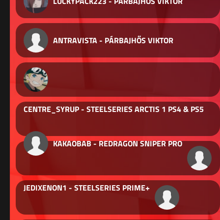
LUCKYPACK223 - PÁRBAJHŐS VIKTOR
ANTRAVISTA - PÁRBAJHŐS VIKTOR
CENTRE_SYRUP - STEELSERIES ARCTIS 1 PS4 & PS5
KAKAOBAB - REDRAGON SNIPER PRO
JEDIXENON1 - STEELSERIES PRIME+