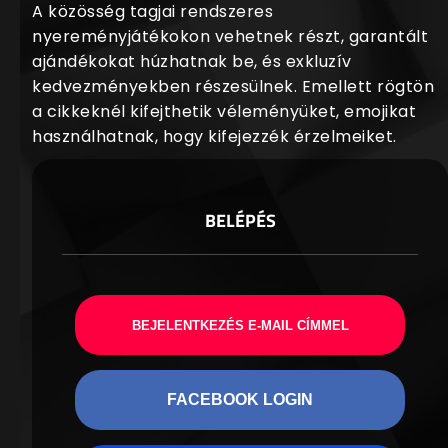
A közösség tagjai rendszeres
nyereményjátékokon vehetnek részt, garantált
ajándékokat húzhatnak be, és exkluzív
kedvezményekben részesülnek. Emellett rögtön
a cikkeknél kifejthetik véleményüket, emojikat
használhatnak, hogy kifejezzék érzelmeiket.
BELÉPÉS
BEJELENTKEZÉS E-MAIL CÍMMEL
FACEBOOK LOGIN