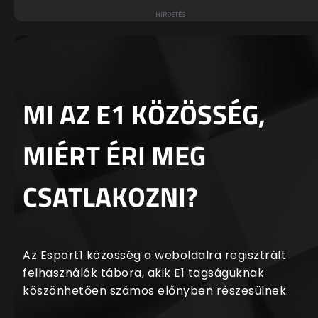
MI AZ E1 KÖZÖSSÉG,
MIÉRT ÉRI MEG
CSATLAKOZNI?
Az Esport1 közösség a weboldalra regisztrált
felhasználók tábora, akik E1 tagságuknak
köszönhetően számos előnyben részesülnek.