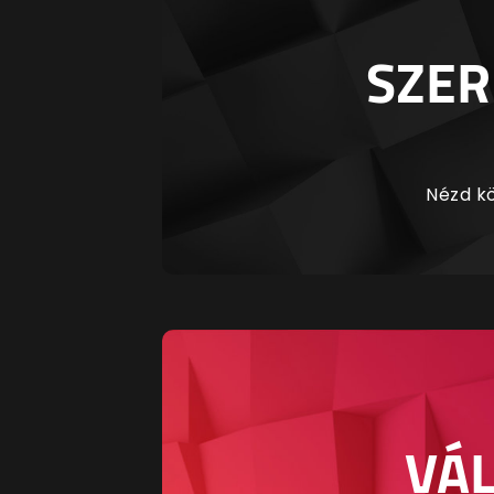
SZER
Nézd kö
VÁL