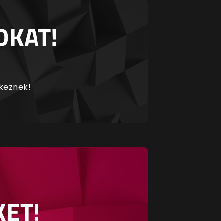
OKAT!
rkeznek!
KET!