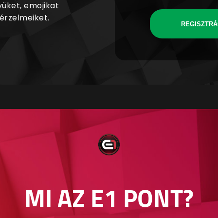
yüket, emojikat
 érzelmeiket.
REGISZTRÁ
MI AZ E1 PONT?