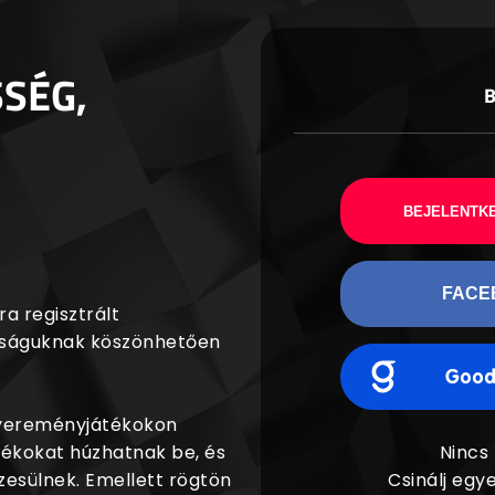
SSÉG,
BEJELENTKE
FACE
a regisztrált
agságuknak köszönhetően
nyereményjátékokon
dékokat húzhatnak be, és
Nincs
esülnek. Emellett rögtön
Csinálj egye