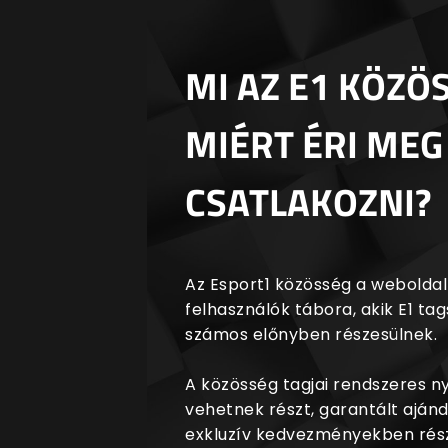
MI AZ E1 KÖZÖ
MIÉRT ÉRI MEG
CSATLAKOZNI?
Az Esport1 közösség a weboldalr
felhasználók tábora, akik E1 t
számos előnyben részesülnek.
A közösség tagjai rendszeres 
vehetnek részt, garantált aján
exkluzív kedvezményekben rész