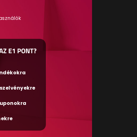
használók
AZ E1 PONT?
ándékokra
szelvényekre
uponokra
nekre