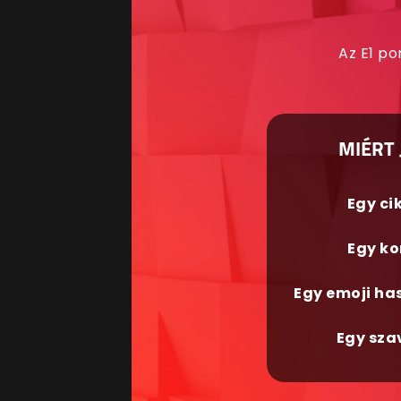
Az E1 po
MIÉRT 
Egy ci
Egy ko
Egy emoji ha
Egy sza