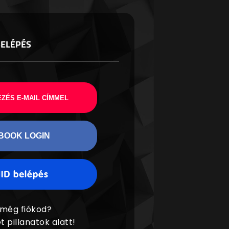
BELÉPÉS
ZÉS E-MAIL CÍMMEL
BOOK LOGIN
 még fiókod?
t pillanatok alatt!