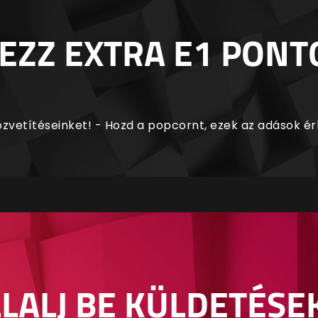
EZZ EXTRA E1 PONT
zvetítéseinket! - Hozd a popcornt, ezek az adások é
LALJ BE KÜLDETÉSE