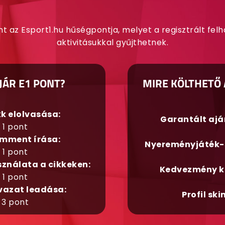
nt az Esport1.hu hűségpontja, melyet a regisztrált fel
aktivitásukkal gyűjthetnek.
JÁR E1 PONT?
MIRE KÖLTHETŐ 
kk elolvasása:
Garantált aj
1 pont
mment írása:
Nyereményjáték-
1 pont
sználata a cikkeken:
Kedvezmény k
1 pont
vazat leadása:
Profil ski
3 pont