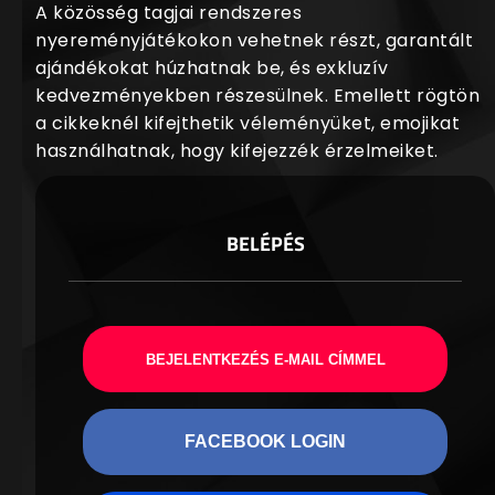
A közösség tagjai rendszeres
nyereményjátékokon vehetnek részt, garantált
ajándékokat húzhatnak be, és exkluzív
kedvezményekben részesülnek. Emellett rögtön
a cikkeknél kifejthetik véleményüket, emojikat
használhatnak, hogy kifejezzék érzelmeiket.
BELÉPÉS
BEJELENTKEZÉS E-MAIL CÍMMEL
FACEBOOK LOGIN