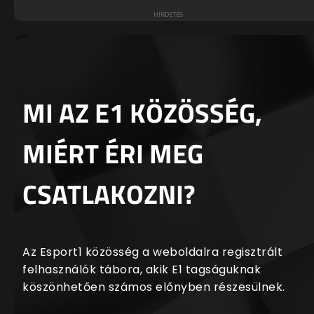
MI AZ E1 KÖZÖSSÉG,
MIÉRT ÉRI MEG
CSATLAKOZNI?
Az Esport1 közösség a weboldalra regisztrált
felhasználók tábora, akik E1 tagságuknak
köszönhetően számos előnyben részesülnek.