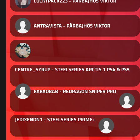
LUCKYPACK223 - PÁRBAJHŐS VIKTOR
ANTRAVISTA - PÁRBAJHŐS VIKTOR
CENTRE_SYRUP - STEELSERIES ARCTIS 1 PS4 & PS5
KAKAOBAB - REDRAGON SNIPER PRO
JEDIXENON1 - STEELSERIES PRIME+