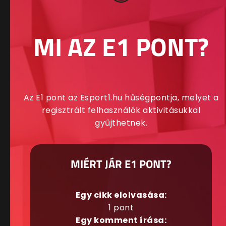
MI AZ E1 PONT?
Az E1 pont az Esport1.hu hűségpontja, melyet a
regisztrált felhasználók aktivitásukkal
gyűjthetnek.
MIÉRT JÁR E1 PONT?
Egy cikk elolvasása:
1 pont
Egy komment írása: