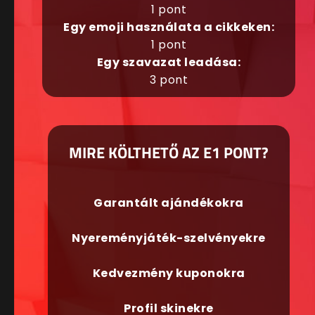
1 pont
Egy emoji használata a cikkeken:
1 pont
Egy szavazat leadása:
3 pont
MIRE KÖLTHETŐ AZ E1 PONT?
Garantált ajándékokra
Nyereményjáték-szelvényekre
Kedvezmény kuponokra
Profil skinekre