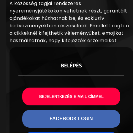
A közösség tagjai rendszeres
nyereményjátékokon vehetnek részt, garantált
ajándékokat húzhatnak be, és exkluzív
kedvezményekben részesülnek. Emellett rögtön
a cikkeknél kifejthetik véleményüket, emojikat
használhatnak, hogy kifejezzék érzelmeiket.
BELÉPÉS
BEJELENTKEZÉS E-MAIL CÍMMEL
FACEBOOK LOGIN