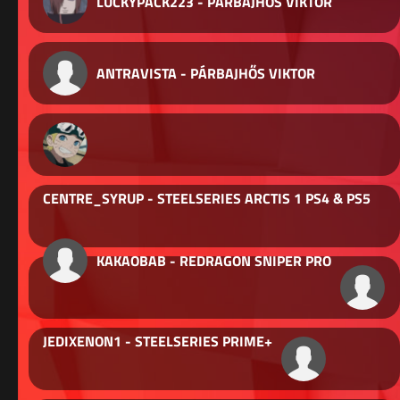
LUCKYPACK223 - PÁRBAJHŐS VIKTOR
ANTRAVISTA - PÁRBAJHŐS VIKTOR
CENTRE_SYRUP - STEELSERIES ARCTIS 1 PS4 & PS5
KAKAOBAB - REDRAGON SNIPER PRO
JEDIXENON1 - STEELSERIES PRIME+