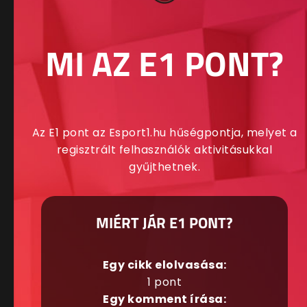
MI AZ E1 PONT?
Az E1 pont az Esport1.hu hűségpontja, melyet a
regisztrált felhasználók aktivitásukkal
gyűjthetnek.
MIÉRT JÁR E1 PONT?
Egy cikk elolvasása:
1 pont
Egy komment írása: