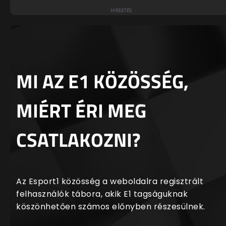
MI AZ E1 KÖZÖSSÉG,
MIÉRT ÉRI MEG
CSATLAKOZNI?
Az Esport1 közösség a weboldalra regisztrált
felhasználók tábora, akik E1 tagságuknak
köszönhetően számos előnyben részesülnek.