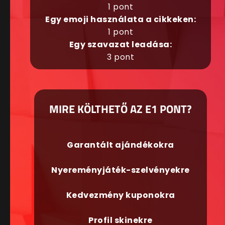
1 pont
Egy emoji használata a cikkeken:
1 pont
Egy szavazat leadása:
3 pont
MIRE KÖLTHETŐ AZ E1 PONT?
Garantált ajándékokra
Nyereményjáték-szelvényekre
Kedvezmény kuponokra
Profil skinekre