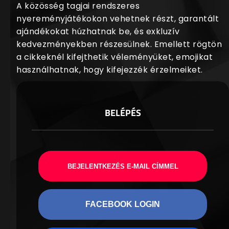
A közösség tagjai rendszeres
nyereményjátékokon vehetnek részt, garantált
ajándékokat húzhatnak be, és exkluzív
kedvezményekben részesülnek. Emellett rögtön
a cikkeknél kifejthetik véleményüket, emojikat
használhatnak, hogy kifejezzék érzelmeiket.
BELÉPÉS
BEJELENTKEZÉS E-MAIL CÍMMEL
FACEBOOK LOGIN