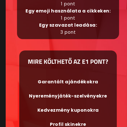
1 pont
Egy emoji használata a cikkeken:
1 pont
Egy szavazat leadása:
3 pont
MIRE KÖLTHETŐ AZ E1 PONT?
Garantált ajándékokra
Nyereményjáték-szelvényekre
Kedvezmény kuponokra
Profil skinekre