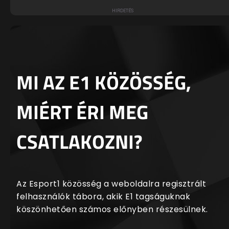
MI AZ E1 KÖZÖSSÉG,
MIÉRT ÉRI MEG
CSATLAKOZNI?
Az Esport1 közösség a weboldalra regisztrált
felhasználók tábora, akik E1 tagságuknak
köszönhetően számos előnyben részesülnek.