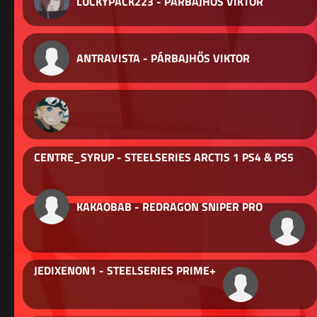
LUCKYPACK223 - PÁRBAJHŐS VIKTOR
ANTRAVISTA - PÁRBAJHŐS VIKTOR
CENTRE_SYRUP - STEELSERIES ARCTIS 1 PS4 & PS5
KAKAOBAB - REDRAGON SNIPER PRO
JEDIXENON1 - STEELSERIES PRIME+