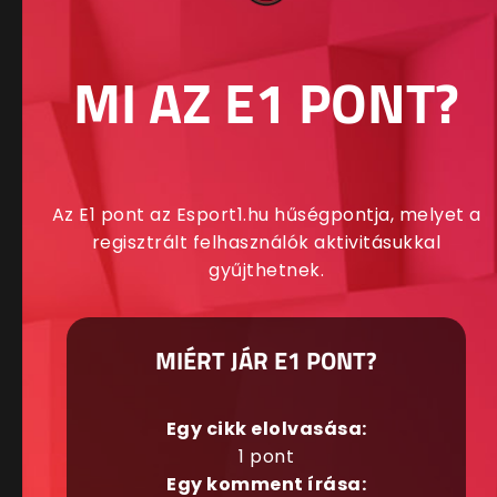
MI AZ E1 PONT?
Az E1 pont az Esport1.hu hűségpontja, melyet a
regisztrált felhasználók aktivitásukkal
gyűjthetnek.
MIÉRT JÁR E1 PONT?
Egy cikk elolvasása:
1 pont
Egy komment írása: