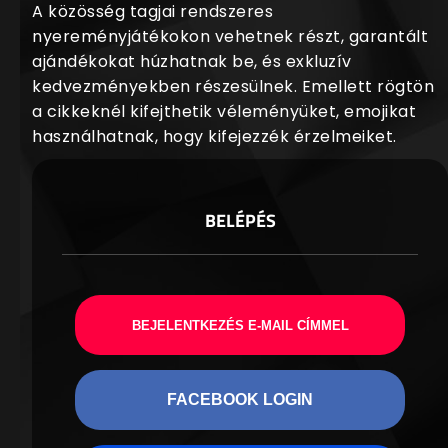
A közösség tagjai rendszeres
nyereményjátékokon vehetnek részt, garantált
ajándékokat húzhatnak be, és exkluzív
kedvezményekben részesülnek. Emellett rögtön
a cikkeknél kifejthetik véleményüket, emojikat
használhatnak, hogy kifejezzék érzelmeiket.
BELÉPÉS
BEJELENTKEZÉS E-MAIL CÍMMEL
FACEBOOK LOGIN