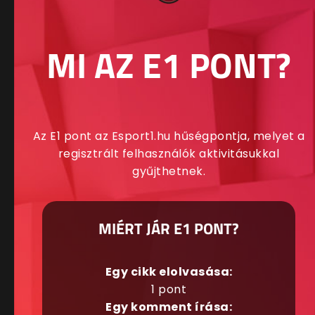
MI AZ E1 PONT?
Az E1 pont az Esport1.hu hűségpontja, melyet a
regisztrált felhasználók aktivitásukkal
gyűjthetnek.
MIÉRT JÁR E1 PONT?
Egy cikk elolvasása:
1 pont
Egy komment írása: