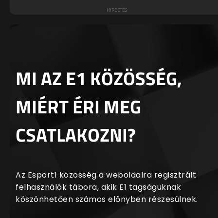
MI AZ E1 KÖZÖSSÉG,
MIÉRT ÉRI MEG
CSATLAKOZNI?
Az Esport1 közösség a weboldalra regisztrált
felhasználók tábora, akik E1 tagságuknak
köszönhetően számos előnyben részesülnek.