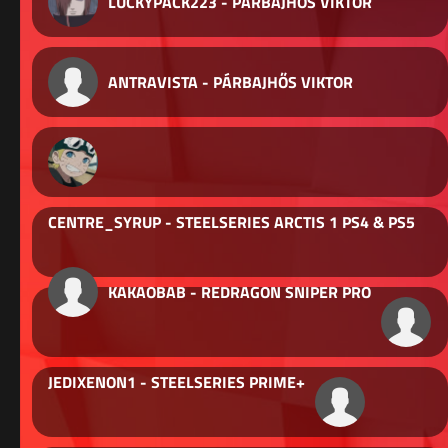
LUCKYPACK223 - PÁRBAJHŐS VIKTOR
ANTRAVISTA - PÁRBAJHŐS VIKTOR
CENTRE_SYRUP - STEELSERIES ARCTIS 1 PS4 & PS5
KAKAOBAB - REDRAGON SNIPER PRO
JEDIXENON1 - STEELSERIES PRIME+