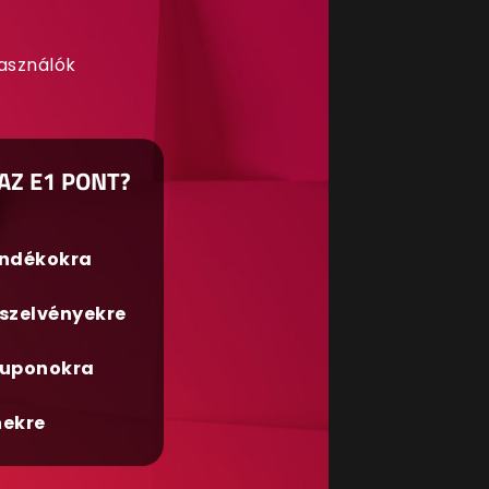
használók
AZ E1 PONT?
ándékokra
szelvényekre
uponokra
nekre