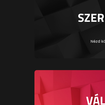
SZER
Nézd kö
VÁL