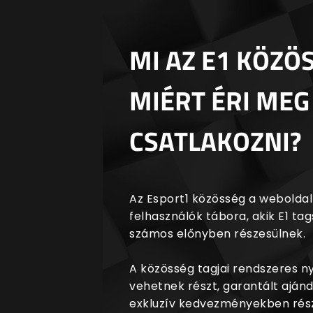
MI AZ E1 KÖZÖ
MIÉRT ÉRI MEG
CSATLAKOZNI?
Az Esport1 közösség a weboldalr
felhasználók tábora, akik E1 t
számos előnyben részesülnek.
A közösség tagjai rendszeres 
vehetnek részt, garantált aján
exkluzív kedvezményekben rész