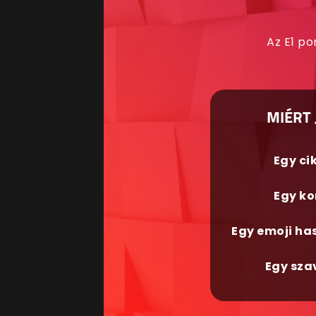
Az E1 po
MIÉRT 
Egy ci
Egy ko
Egy emoji ha
Egy sza