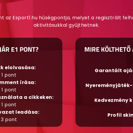
nt az Esport1.hu hűségpontja, melyet a regisztrált fel
aktivitásukkal gyűjthetnek.
JÁR E1 PONT?
MIRE KÖLTHETŐ 
kk elolvasása:
Garantált aj
1 pont
mment írása:
Nyereményjáték-
1 pont
sználata a cikkeken:
Kedvezmény k
1 pont
vazat leadása:
Profil ski
3 pont