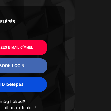
BELÉPÉS
ZÉS E-MAIL CÍMMEL
BOOK LOGIN
 még fiókod?
t pillanatok alatt!