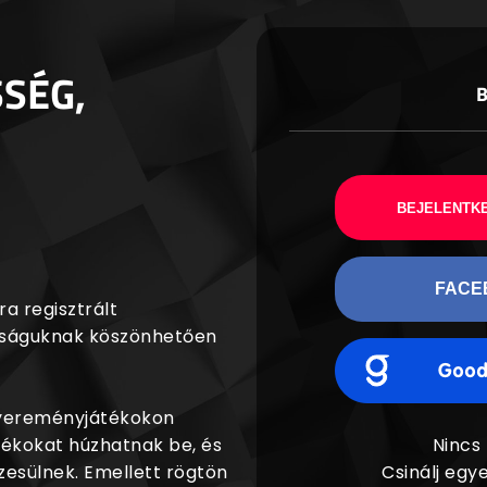
SSÉG,
BEJELENTKE
FACE
a regisztrált
agságuknak köszönhetően
nyereményjátékokon
dékokat húzhatnak be, és
Nincs
esülnek. Emellett rögtön
Csinálj egye