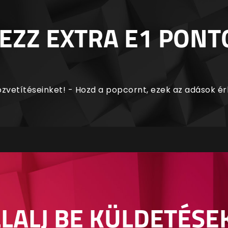
EZZ EXTRA E1 PONT
zvetítéseinket! - Hozd a popcornt, ezek az adások é
LALJ BE KÜLDETÉSE