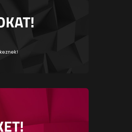
OKAT!
rkeznek!
KET!