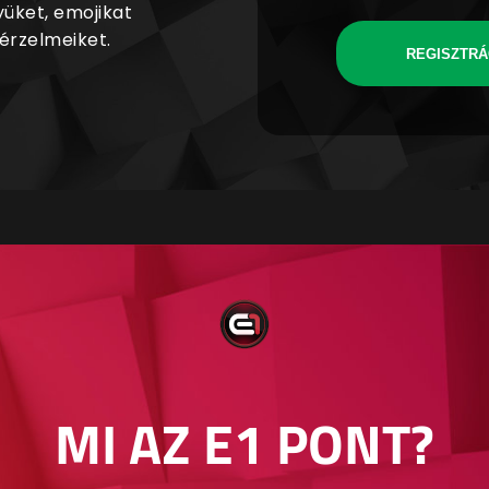
yüket, emojikat
 érzelmeiket.
REGISZTRÁ
MI AZ E1 PONT?