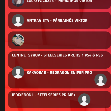
LUCKYPACK223 - PÁRBAJHŐS VIKTOR
ANTRAVISTA - PÁRBAJHŐS VIKTOR
CENTRE_SYRUP - STEELSERIES ARCTIS 1 PS4 & PS5
KAKAOBAB - REDRAGON SNIPER PRO
JEDIXENON1 - STEELSERIES PRIME+