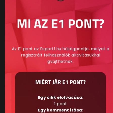
MI AZ E1 PONT?
Az E1 pont az Esport1.hu hűségpontja, melyet a
regisztrált felhasználók aktivitásukkal
gyűjthetnek.
MIÉRT JÁR E1 PONT?
Egy cikk elolvasása:
1 pont
Egy komment írása: