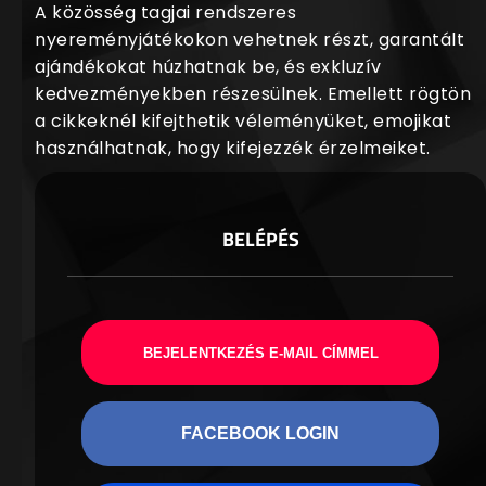
A közösség tagjai rendszeres
nyereményjátékokon vehetnek részt, garantált
ajándékokat húzhatnak be, és exkluzív
kedvezményekben részesülnek. Emellett rögtön
a cikkeknél kifejthetik véleményüket, emojikat
használhatnak, hogy kifejezzék érzelmeiket.
BELÉPÉS
BEJELENTKEZÉS E-MAIL CÍMMEL
FACEBOOK LOGIN