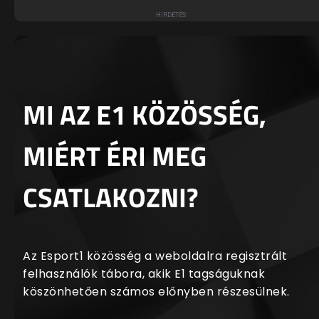
MI AZ E1 KÖZÖSSÉG,
MIÉRT ÉRI MEG
CSATLAKOZNI?
Az Esport1 közösség a weboldalra regisztrált
felhasználók tábora, akik E1 tagságuknak
köszönhetően számos előnyben részesülnek.