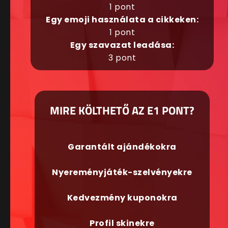
1 pont
Egy emoji használata a cikkeken:
1 pont
Egy szavazat leadása:
3 pont
MIRE KÖLTHETŐ AZ E1 PONT?
Garantált ajándékokra
Nyereményjáték-szelvényekre
Kedvezmény kuponokra
Profil skinekre