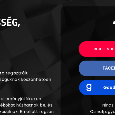
SSÉG,
BEJELENTKE
FACE
a regisztrált
agságuknak köszönhetően
nyereményjátékokon
dékokat húzhatnak be, és
Nincs
esülnek. Emellett rögtön
Csinálj egye