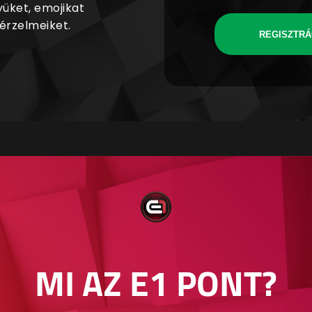
yüket, emojikat
 érzelmeiket.
REGISZTRÁ
MI AZ E1 PONT?