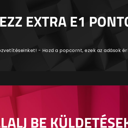
EZZ EXTRA E1 PONT
zvetítéseinket! - Hozd a popcornt, ezek az adások é
LALJ BE KÜLDETÉSE