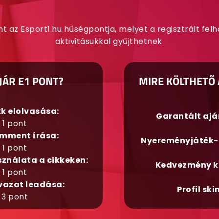
nt az Esport1.hu hűségpontja, melyet a regisztrált fel
aktivitásukkal gyűjthetnek.
JÁR E1 PONT?
MIRE KÖLTHETŐ 
kk elolvasása:
Garantált aj
1 pont
mment írása:
Nyereményjáték-
1 pont
sználata a cikkeken:
Kedvezmény k
1 pont
vazat leadása:
Profil ski
3 pont