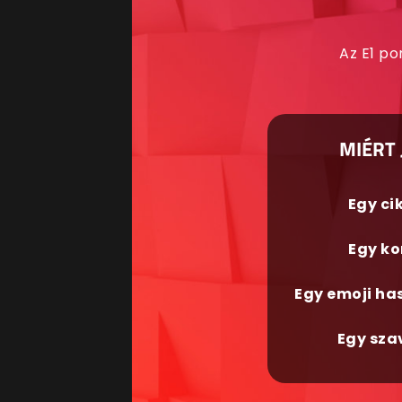
Az E1 po
MIÉRT 
Egy ci
Egy ko
Egy emoji ha
Egy sza