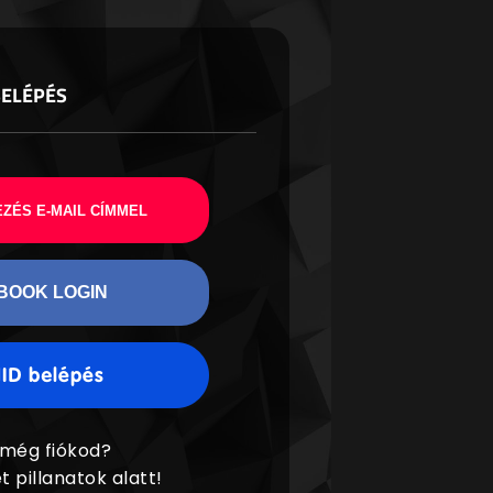
BELÉPÉS
ZÉS E-MAIL CÍMMEL
BOOK LOGIN
 még fiókod?
t pillanatok alatt!