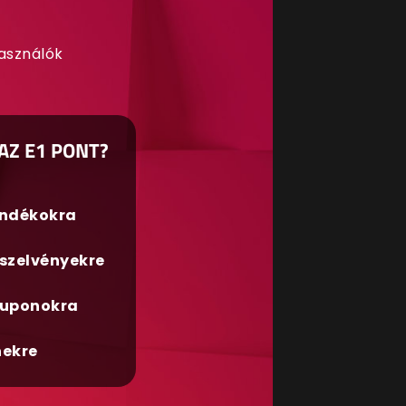
használók
AZ E1 PONT?
ándékokra
szelvényekre
uponokra
nekre