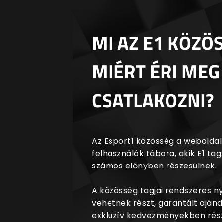
MI AZ E1 KÖZÖ
MIÉRT ÉRI MEG
CSATLAKOZNI?
Az Esport1 közösség a weboldalr
felhasználók tábora, akik E1 t
számos előnyben részesülnek.
A közösség tagjai rendszeres 
vehetnek részt, garantált aján
exkluzív kedvezményekben rész