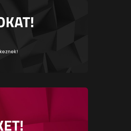
OKAT!
rkeznek!
KET!