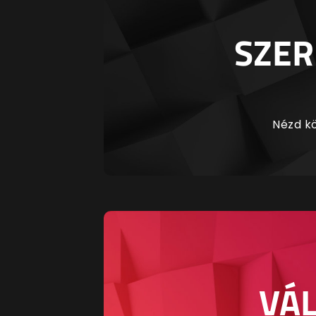
SZER
Nézd kö
VÁL