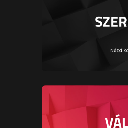
SZER
Nézd kö
VÁL