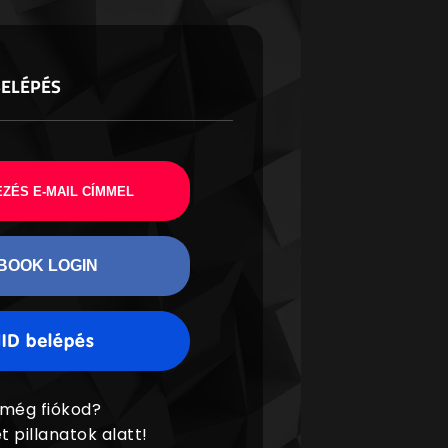
BELÉPÉS
ZÉS E-MAIL CÍMMEL
BOOK LOGIN
 még fiókod?
t pillanatok alatt!