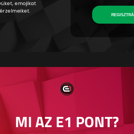
yüket, emojikat
 érzelmeiket.
REGISZTRÁ
MI AZ E1 PONT?