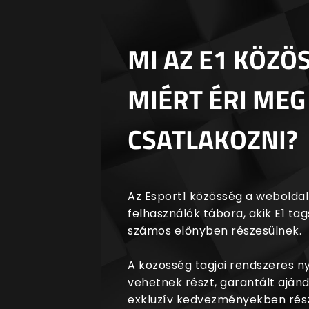
MI AZ E1 KÖZÖ
MIÉRT ÉRI MEG
CSATLAKOZNI?
Az Esport1 közösség a weboldalr
felhasználók tábora, akik E1 t
számos előnyben részesülnek.
A közösség tagjai rendszeres 
vehetnek részt, garantált aján
exkluzív kedvezményekben rész