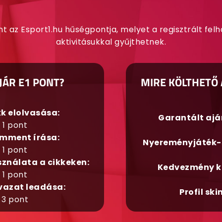
nt az Esport1.hu hűségpontja, melyet a regisztrált fel
aktivitásukkal gyűjthetnek.
JÁR E1 PONT?
MIRE KÖLTHETŐ 
kk elolvasása:
Garantált aj
1 pont
mment írása:
Nyereményjáték-
1 pont
sználata a cikkeken:
Kedvezmény k
1 pont
vazat leadása:
Profil ski
3 pont