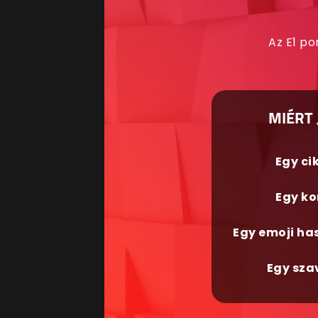
Az E1 po
MIÉRT 
Egy ci
Egy ko
Egy emoji ha
Egy sza