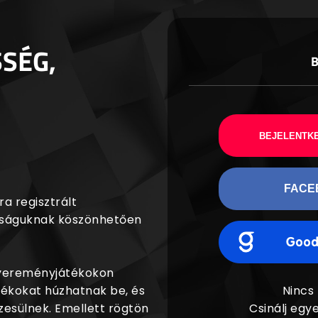
SSÉG,
BEJELENTKE
FACE
a regisztrált
agságuknak köszönhetően
nyereményjátékokon
dékokat húzhatnak be, és
Nincs
esülnek. Emellett rögtön
Csinálj egye