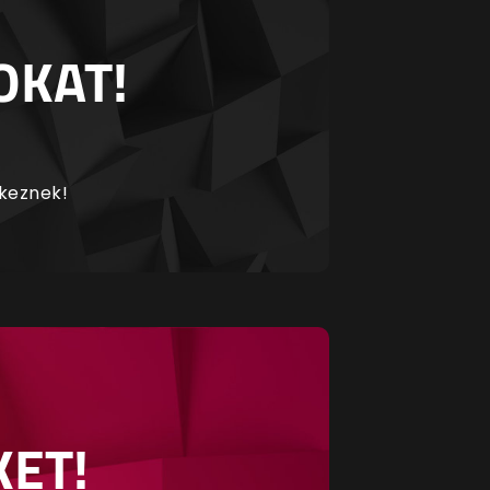
OKAT!
rkeznek!
KET!