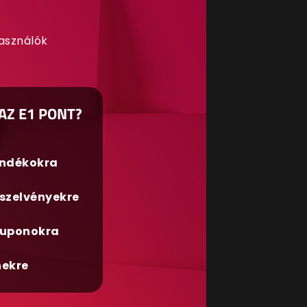
használók
AZ E1 PONT?
ándékokra
szelvényekre
uponokra
nekre