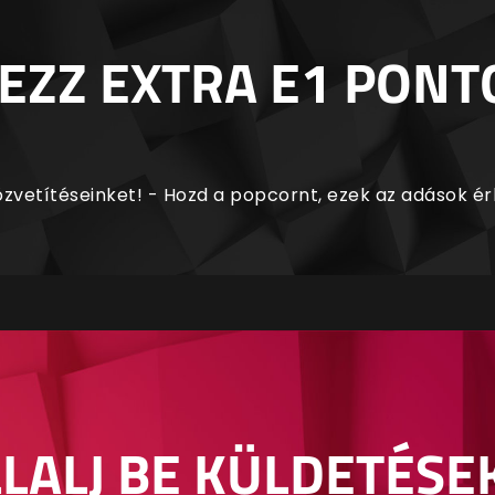
EZZ EXTRA E1 PONT
zvetítéseinket! - Hozd a popcornt, ezek az adások é
LALJ BE KÜLDETÉSE