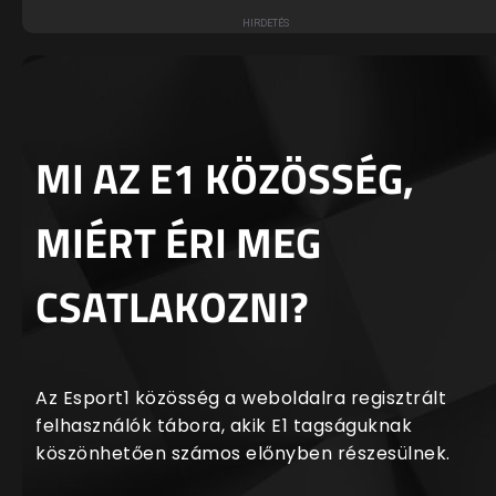
MI AZ E1 KÖZÖSSÉG,
MIÉRT ÉRI MEG
CSATLAKOZNI?
Az Esport1 közösség a weboldalra regisztrált
felhasználók tábora, akik E1 tagságuknak
köszönhetően számos előnyben részesülnek.