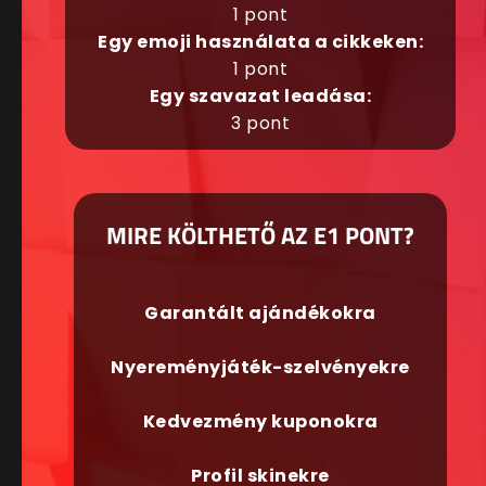
1 pont
Egy emoji használata a cikkeken:
1 pont
Egy szavazat leadása:
3 pont
MIRE KÖLTHETŐ AZ E1 PONT?
Garantált ajándékokra
Nyereményjáték-szelvényekre
Kedvezmény kuponokra
Profil skinekre