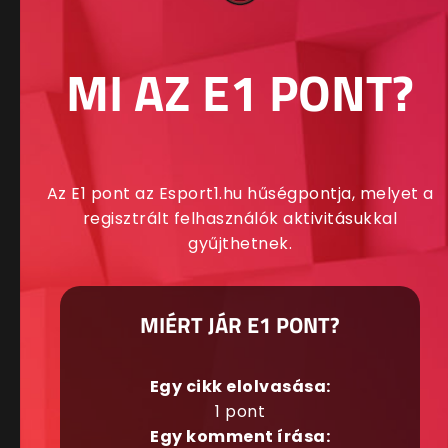
MI AZ E1 PONT?
Az E1 pont az Esport1.hu hűségpontja, melyet a
regisztrált felhasználók aktivitásukkal
gyűjthetnek.
MIÉRT JÁR E1 PONT?
Egy cikk elolvasása:
1 pont
Egy komment írása: