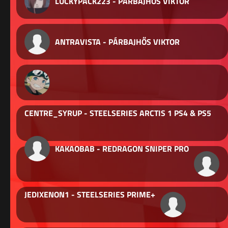
LUCKYPACK223 - PÁRBAJHŐS VIKTOR
ANTRAVISTA - PÁRBAJHŐS VIKTOR
CENTRE_SYRUP - STEELSERIES ARCTIS 1 PS4 & PS5
KAKAOBAB - REDRAGON SNIPER PRO
JEDIXENON1 - STEELSERIES PRIME+