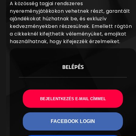
A közösség tagjai rendszeres
nyereményjátékokon vehetnek részt, garantált
ajándékokat húzhatnak be, és exkluzív
kedvezményekben részesülnek. Emellett rögtön
a cikkeknél kifejthetik véleményüket, emojikat
használhatnak, hogy kifejezzék érzelmeiket.
BELÉPÉS
BEJELENTKEZÉS E-MAIL CÍMMEL
FACEBOOK LOGIN