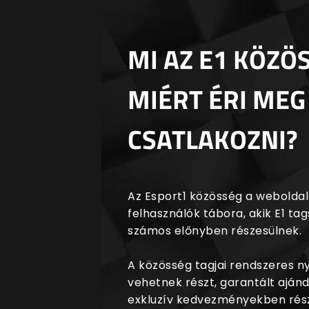
MI AZ E1 KÖZÖ
MIÉRT ÉRI MEG
CSATLAKOZNI?
Az Esport1 közösség a weboldalr
felhasználók tábora, akik E1 t
számos előnyben részesülnek.
A közösség tagjai rendszeres 
vehetnek részt, garantált aján
exkluzív kedvezményekben rész