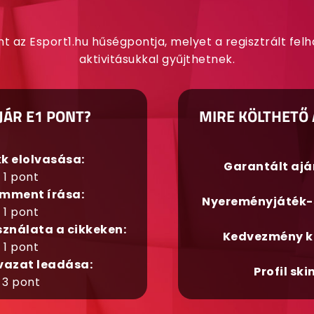
nt az Esport1.hu hűségpontja, melyet a regisztrált fel
aktivitásukkal gyűjthetnek.
JÁR E1 PONT?
MIRE KÖLTHETŐ 
kk elolvasása:
Garantált aj
1 pont
mment írása:
Nyereményjáték-
1 pont
sználata a cikkeken:
Kedvezmény k
1 pont
vazat leadása:
Profil ski
3 pont