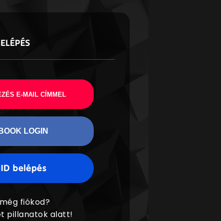
BELÉPÉS
ZÉS E-MAIL CÍMMEL
BOOK LOGIN
 még fiókod?
t pillanatok alatt!