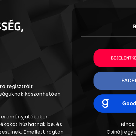
SSÉG,
BEJELENTKE
FACE
a regisztrált
agságuknak köszönhetően
nyereményjátékokon
dékokat húzhatnak be, és
Nincs
esülnek. Emellett rögtön
Csinálj egye