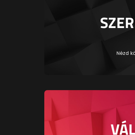
SZER
Nézd kö
VÁL