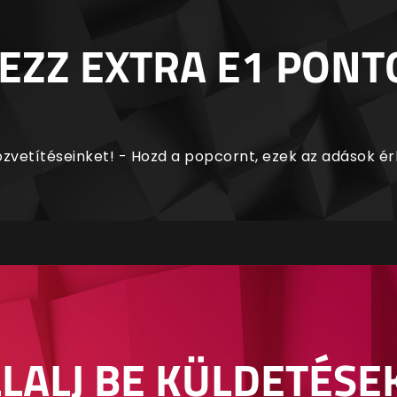
EZZ EXTRA E1 PONT
zvetítéseinket! - Hozd a popcornt, ezek az adások é
LALJ BE KÜLDETÉSE