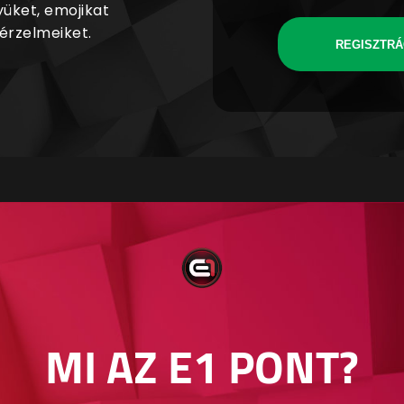
yüket, emojikat
 érzelmeiket.
REGISZTRÁ
MI AZ E1 PONT?