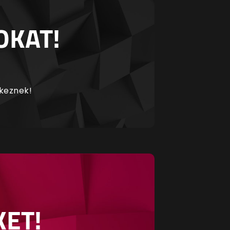
OKAT!
rkeznek!
KET!