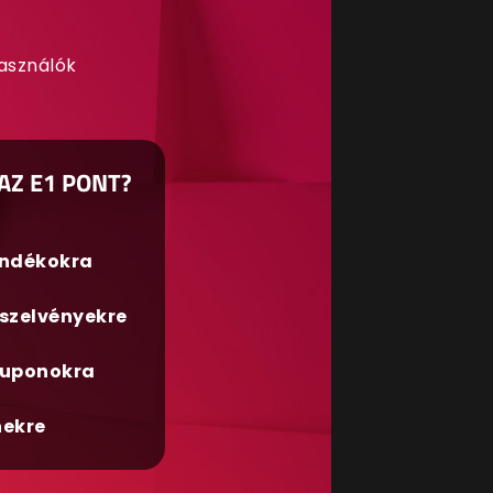
használók
AZ E1 PONT?
ándékokra
szelvényekre
uponokra
nekre