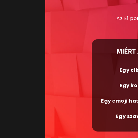
Az E1 po
MIÉRT 
Egy ci
Egy ko
Egy emoji ha
Egy sza