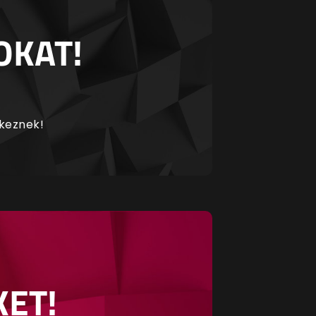
OKAT!
rkeznek!
KET!