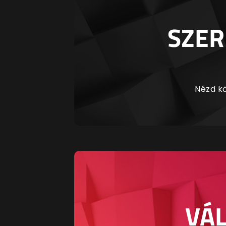
SZER
Nézd kö
VÁL