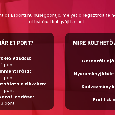
nt az Esport1.hu hűségpontja, melyet a regisztrált fel
aktivitásukkal gyűjthetnek.
JÁR E1 PONT?
MIRE KÖLTHETŐ 
kk elolvasása:
Garantált aj
1 pont
mment írása:
Nyereményjáték-
1 pont
sználata a cikkeken:
Kedvezmény k
1 pont
vazat leadása:
Profil ski
3 pont