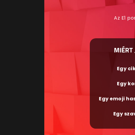
Az E1 po
MIÉRT 
Egy ci
Egy ko
Egy emoji ha
Egy sza