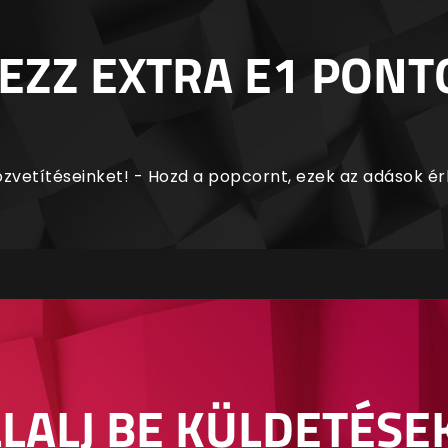
EZZ EXTRA E1 PONT
zvetítéseinket! - Hozd a popcornt, ezek az adások é
LALJ BE KÜLDETÉSE