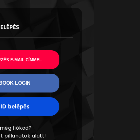
BELÉPÉS
ZÉS E-MAIL CÍMMEL
BOOK LOGIN
 még fiókod?
t pillanatok alatt!