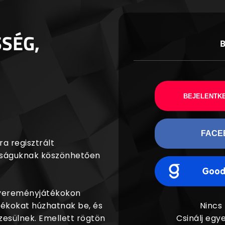
SSÉG,
BEJELENTKE
FACE
a regisztrált
agságuknak köszönhetően
nyereményjátékokon
dékokat húzhatnak be, és
Nincs
esülnek. Emellett rögtön
Csinálj egye