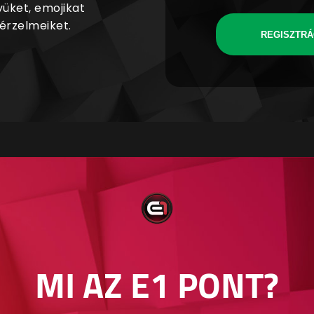
yüket, emojikat
 érzelmeiket.
REGISZTRÁ
MI AZ E1 PONT?