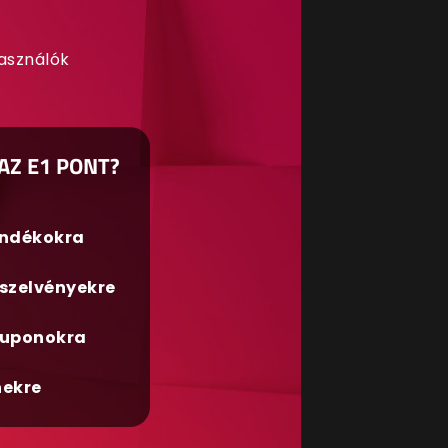
használók
AZ E1 PONT?
ándékokra
szelvényekre
uponokra
nekre