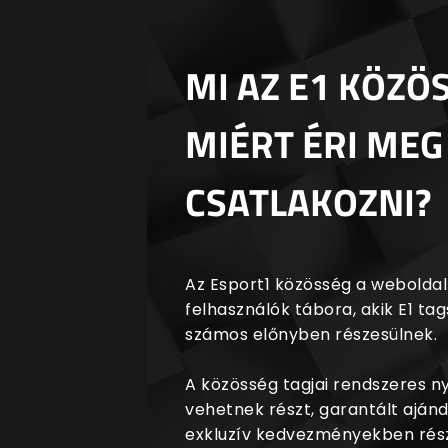
MI AZ E1 KÖZÖ
MIÉRT ÉRI MEG
CSATLAKOZNI?
Az Esport1 közösség a weboldalr
felhasználók tábora, akik E1 t
számos előnyben részesülnek.
A közösség tagjai rendszeres 
vehetnek részt, garantált aján
exkluzív kedvezményekben rész