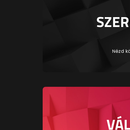
SZER
Nézd kö
VÁL