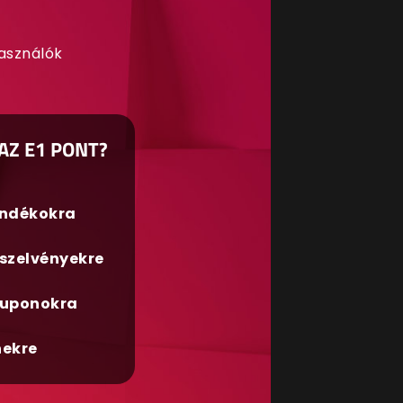
használók
AZ E1 PONT?
ándékokra
szelvényekre
uponokra
nekre