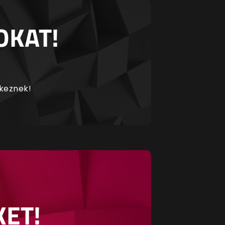
OKAT!
rkeznek!
KET!