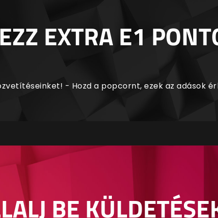
EZZ EXTRA E1 PONT
zvetítéseinket! - Hozd a popcornt, ezek az adások é
LALJ BE KÜLDETÉSE