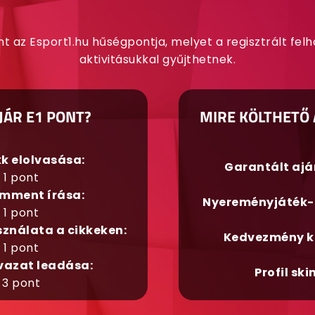
nt az Esport1.hu hűségpontja, melyet a regisztrált fel
aktivitásukkal gyűjthetnek.
JÁR E1 PONT?
MIRE KÖLTHETŐ 
kk elolvasása:
Garantált aj
1 pont
mment írása:
Nyereményjáték-
1 pont
sználata a cikkeken:
Kedvezmény k
1 pont
vazat leadása:
Profil ski
3 pont