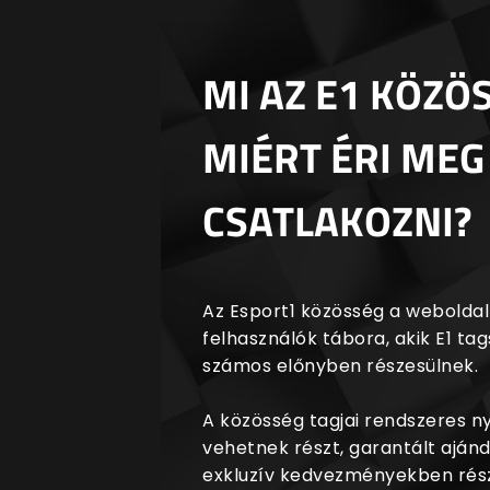
MI AZ E1 KÖZÖ
MIÉRT ÉRI MEG
CSATLAKOZNI?
Az Esport1 közösség a weboldalr
felhasználók tábora, akik E1 t
számos előnyben részesülnek.
A közösség tagjai rendszeres 
vehetnek részt, garantált aján
exkluzív kedvezményekben rész