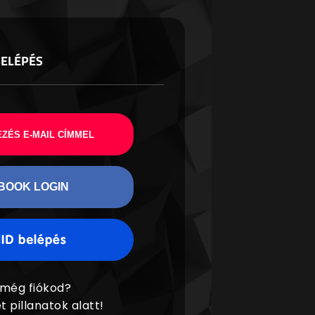
BELÉPÉS
ZÉS E-MAIL CÍMMEL
BOOK LOGIN
 még fiókod?
t pillanatok alatt!