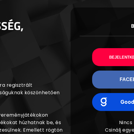
SSÉG,
BEJELENTKE
FACE
a regisztrált
agságuknak köszönhetően
nyereményjátékokon
dékokat húzhatnak be, és
Nincs
esülnek. Emellett rögtön
Csinálj egye