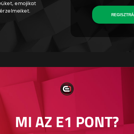
yüket, emojikat
 érzelmeiket.
REGISZTRÁ
MI AZ E1 PONT?