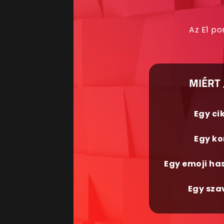
Az E1 po
MIÉRT 
Egy ci
Egy ko
Egy emoji ha
Egy sza