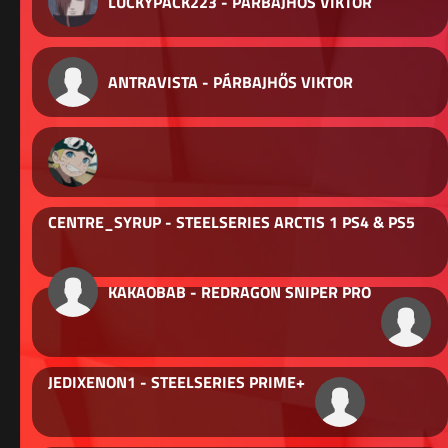
LUCKYPACK223 - PÁRBAJHŐS VIKTOR
ANTRAVISTA - PÁRBAJHŐS VIKTOR
CENTRE_SYRUP - STEELSERIES ARCTIS 1 PS4 & PS5
KAKAOBAB - REDRAGON SNIPER PRO
JEDIXENON1 - STEELSERIES PRIME+