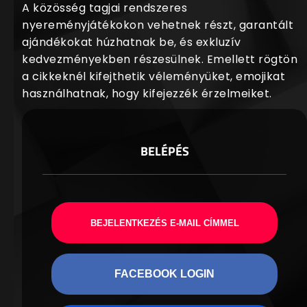
A közösség tagjai rendszeres
nyereményjátékokon vehetnek részt, garantált
ajándékokat húzhatnak be, és exkluzív
kedvezményekben részesülnek. Emellett rögtön
a cikkeknél kifejthetik véleményüket, emojikat
használhatnak, hogy kifejezzék érzelmeiket.
BELÉPÉS
BEJELENTKEZÉS E-MAIL CÍMMEL
FACEBOOK LOGIN