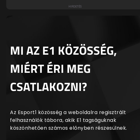
MI AZ E1 KÖZÖSSÉG,
MIÉRT ÉRI MEG
CSATLAKOZNI?
Az Esport1 közösség a weboldalra regisztrált
felhasználók tábora, akik E1 tagságuknak
köszönhetően számos előnyben részesülnek.