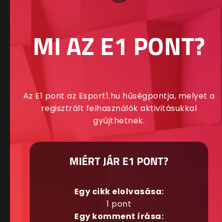
MI AZ E1 PONT?
Az E1 pont az Esport1.hu hűségpontja, melyet a
regisztrált felhasználók aktivitásukkal
gyűjthetnek.
MIÉRT JÁR E1 PONT?
Egy cikk elolvasása:
1 pont
Egy komment írása: