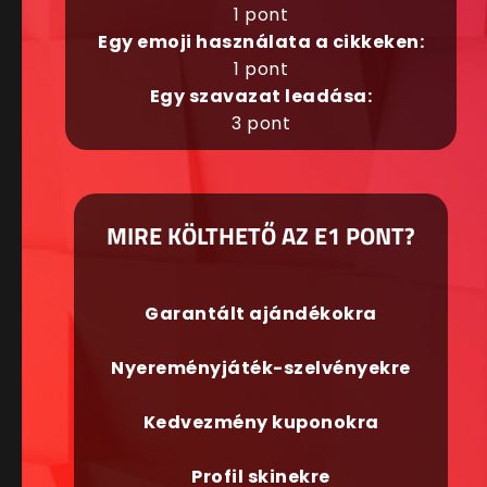
1 pont
Egy emoji használata a cikkeken:
1 pont
Egy szavazat leadása:
3 pont
MIRE KÖLTHETŐ AZ E1 PONT?
Garantált ajándékokra
Nyereményjáték-szelvényekre
Kedvezmény kuponokra
Profil skinekre