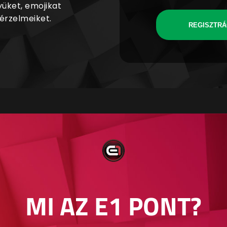
yüket, emojikat
 érzelmeiket.
REGISZTRÁ
MI AZ E1 PONT?