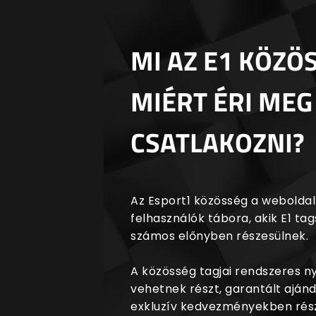
MI AZ E1 KÖZÖ
MIÉRT ÉRI MEG
CSATLAKOZNI?
Az Esport1 közösség a weboldalr
felhasználók tábora, akik E1 t
számos előnyben részesülnek.
A közösség tagjai rendszeres 
vehetnek részt, garantált aján
exkluzív kedvezményekben rész