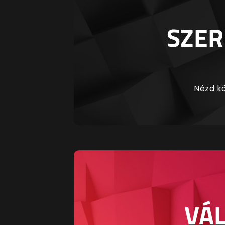
SZER
Nézd kö
VÁL