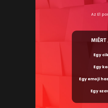
Az E1 po
MIÉRT 
Egy ci
Egy ko
Egy emoji ha
Egy sza