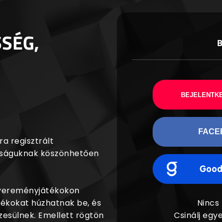
SSÉG,
BEJELENTKE
FACE
a regisztrált
agságuknak köszönhetően
nyereményjátékokon
dékokat húzhatnak be, és
Nincs
esülnek. Emellett rögtön
Csinálj egye