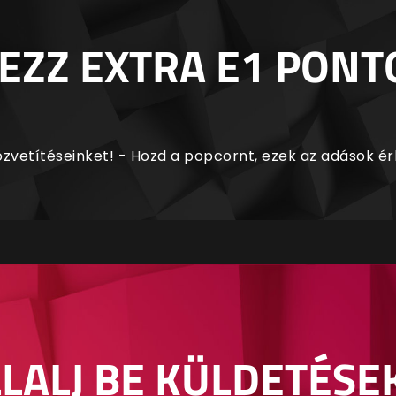
EZZ EXTRA E1 PONT
zvetítéseinket! - Hozd a popcornt, ezek az adások é
LALJ BE KÜLDETÉSE