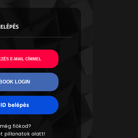
BELÉPÉS
ZÉS E-MAIL CÍMMEL
BOOK LOGIN
 még fiókod?
t pillanatok alatt!