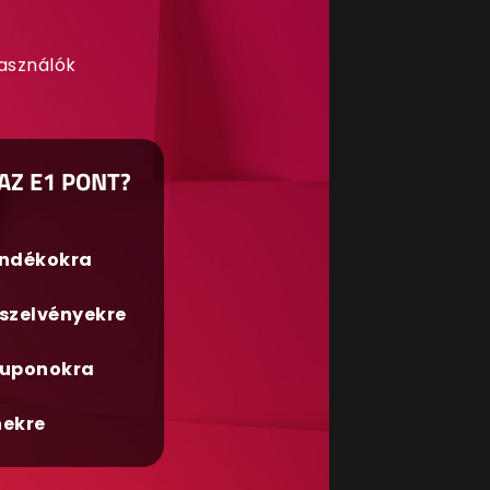
használók
AZ E1 PONT?
ándékokra
szelvényekre
uponokra
nekre