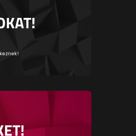
OKAT!
rkeznek!
KET!