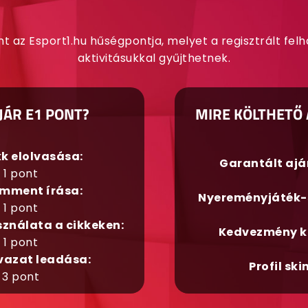
nt az Esport1.hu hűségpontja, melyet a regisztrált fel
aktivitásukkal gyűjthetnek.
JÁR E1 PONT?
MIRE KÖLTHETŐ 
kk elolvasása:
Garantált aj
1 pont
mment írása:
Nyereményjáték-
1 pont
sználata a cikkeken:
Kedvezmény k
1 pont
vazat leadása:
Profil ski
3 pont