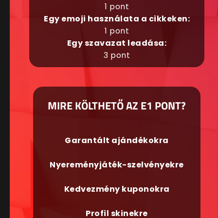
1 pont
Egy emoji használata a cikkeken:
1 pont
Egy szavazat leadása:
3 pont
MIRE KÖLTHETŐ AZ E1 PONT?
Garantált ajándékokra
Nyereményjáték-szelvényekre
Kedvezmény kuponokra
Profil skinekre