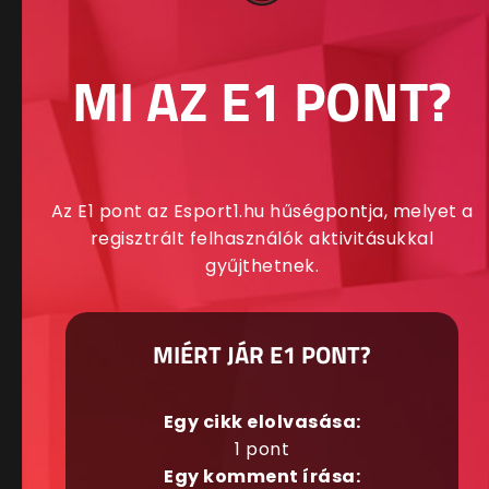
MI AZ E1 PONT?
Az E1 pont az Esport1.hu hűségpontja, melyet a
regisztrált felhasználók aktivitásukkal
gyűjthetnek.
MIÉRT JÁR E1 PONT?
Egy cikk elolvasása:
1 pont
Egy komment írása: