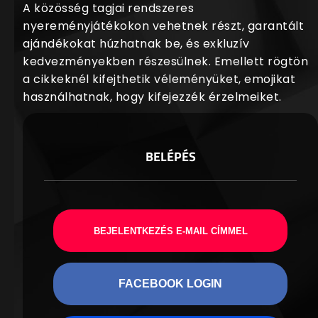
A közösség tagjai rendszeres
nyereményjátékokon vehetnek részt, garantált
ajándékokat húzhatnak be, és exkluzív
kedvezményekben részesülnek. Emellett rögtön
a cikkeknél kifejthetik véleményüket, emojikat
használhatnak, hogy kifejezzék érzelmeiket.
BELÉPÉS
BEJELENTKEZÉS E-MAIL CÍMMEL
FACEBOOK LOGIN