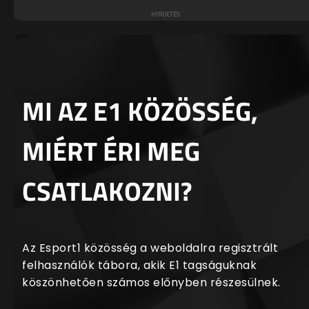
MI AZ E1 KÖZÖSSÉG,
MIÉRT ÉRI MEG
CSATLAKOZNI?
Az Esport1 közösség a weboldalra regisztrált
felhasználók tábora, akik E1 tagságuknak
köszönhetően számos előnyben részesülnek.