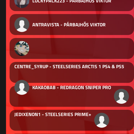
LUCKYPACK223 - PÁRBAJHŐS VIKTOR
ANTRAVISTA - PÁRBAJHŐS VIKTOR
CENTRE_SYRUP - STEELSERIES ARCTIS 1 PS4 & PS5
KAKAOBAB - REDRAGON SNIPER PRO
JEDIXENON1 - STEELSERIES PRIME+