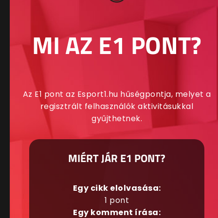
MI AZ E1 PONT?
Az E1 pont az Esport1.hu hűségpontja, melyet a
regisztrált felhasználók aktivitásukkal
gyűjthetnek.
MIÉRT JÁR E1 PONT?
Egy cikk elolvasása:
1 pont
Egy komment írása: