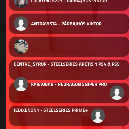
LUCKYPACK223 - PÁRBAJHŐS VIKTOR
ANTRAVISTA - PÁRBAJHŐS VIKTOR
CENTRE_SYRUP - STEELSERIES ARCTIS 1 PS4 & PS5
KAKAOBAB - REDRAGON SNIPER PRO
JEDIXENON1 - STEELSERIES PRIME+