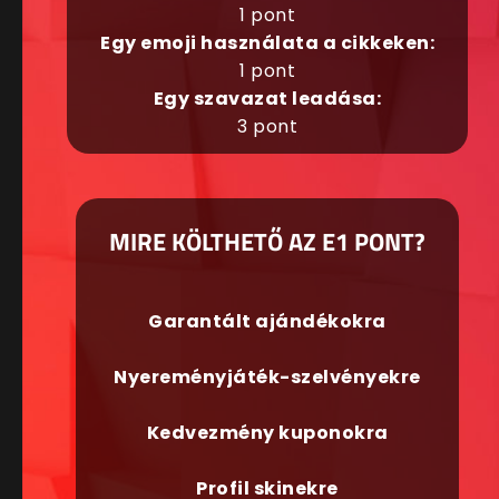
1 pont
Egy emoji használata a cikkeken:
1 pont
Egy szavazat leadása:
3 pont
MIRE KÖLTHETŐ AZ E1 PONT?
Garantált ajándékokra
Nyereményjáték-szelvényekre
Kedvezmény kuponokra
Profil skinekre