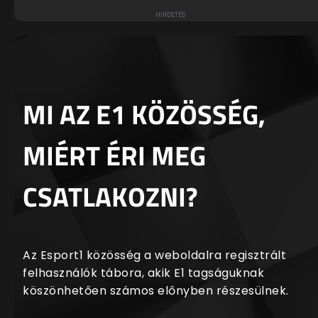
MI AZ E1 KÖZÖSSÉG,
MIÉRT ÉRI MEG
CSATLAKOZNI?
Az Esport1 közösség a weboldalra regisztrált
felhasználók tábora, akik E1 tagságuknak
köszönhetően számos előnyben részesülnek.