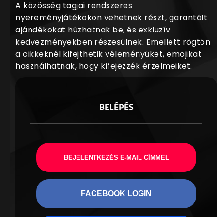
A közösség tagjai rendszeres
nyereményjátékokon vehetnek részt, garantált
ajándékokat húzhatnak be, és exkluzív
kedvezményekben részesülnek. Emellett rögtön
a cikkeknél kifejthetik véleményüket, emojikat
használhatnak, hogy kifejezzék érzelmeiket.
BELÉPÉS
BEJELENTKEZÉS E-MAIL CÍMMEL
FACEBOOK LOGIN