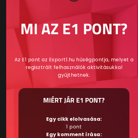
MI AZ E1 PONT?
Az E1 pont az Esport1.hu hűségpontja, melyet a
regisztrált felhasználók aktivitásukkal
gyűjthetnek.
MIÉRT JÁR E1 PONT?
Egy cikk elolvasása:
1 pont
Egy komment írása: