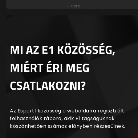
MI AZ E1 KÖZÖSSÉG,
MIÉRT ÉRI MEG
CSATLAKOZNI?
Az Esport1 közösség a weboldalra regisztrált
felhasználók tábora, akik E1 tagságuknak
köszönhetően számos előnyben részesülnek.