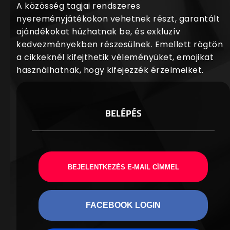
A közösség tagjai rendszeres
nyereményjátékokon vehetnek részt, garantált
ajándékokat húzhatnak be, és exkluzív
kedvezményekben részesülnek. Emellett rögtön
a cikkeknél kifejthetik véleményüket, emojikat
használhatnak, hogy kifejezzék érzelmeiket.
BELÉPÉS
BEJELENTKEZÉS E-MAIL CÍMMEL
FACEBOOK LOGIN