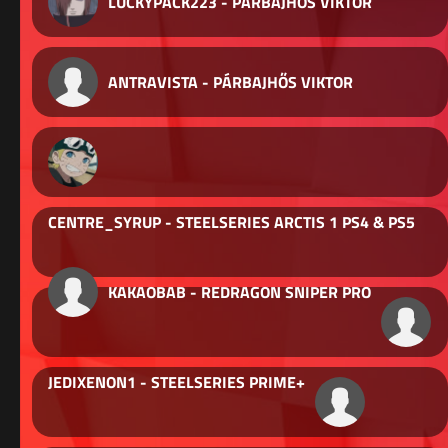
LUCKYPACK223 - PÁRBAJHŐS VIKTOR
ANTRAVISTA - PÁRBAJHŐS VIKTOR
CENTRE_SYRUP - STEELSERIES ARCTIS 1 PS4 & PS5
KAKAOBAB - REDRAGON SNIPER PRO
JEDIXENON1 - STEELSERIES PRIME+