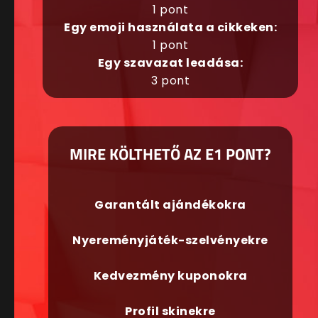
1 pont
Egy emoji használata a cikkeken:
1 pont
Egy szavazat leadása:
3 pont
MIRE KÖLTHETŐ AZ E1 PONT?
Garantált ajándékokra
Nyereményjáték-szelvényekre
Kedvezmény kuponokra
Profil skinekre