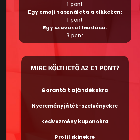
1 pont
Egy emoji használata a cikkeken:
1 pont
Egy szavazat leadása:
3 pont
MIRE KÖLTHETŐ AZ E1 PONT?
Garantált ajándékokra
Nyereményjáték-szelvényekre
Kedvezmény kuponokra
Profil skinekre