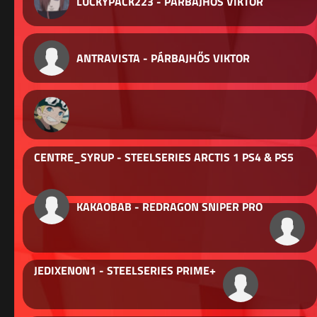
LUCKYPACK223 - PÁRBAJHŐS VIKTOR
ANTRAVISTA - PÁRBAJHŐS VIKTOR
CENTRE_SYRUP - STEELSERIES ARCTIS 1 PS4 & PS5
KAKAOBAB - REDRAGON SNIPER PRO
JEDIXENON1 - STEELSERIES PRIME+