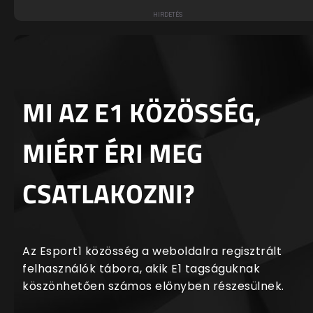
MI AZ E1 KÖZÖSSÉG,
MIÉRT ÉRI MEG
CSATLAKOZNI?
Az Esport1 közösség a weboldalra regisztrált
felhasználók tábora, akik E1 tagságuknak
köszönhetően számos előnyben részesülnek.