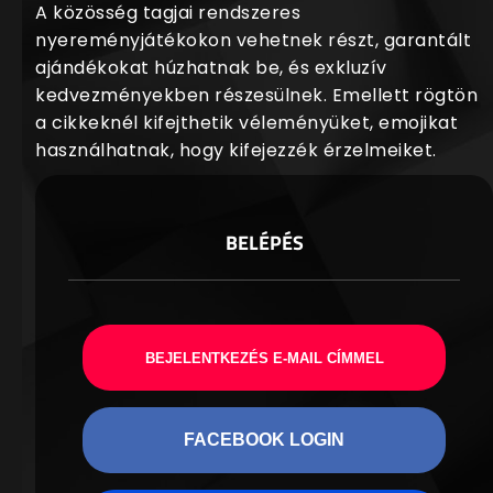
A közösség tagjai rendszeres
nyereményjátékokon vehetnek részt, garantált
ajándékokat húzhatnak be, és exkluzív
kedvezményekben részesülnek. Emellett rögtön
a cikkeknél kifejthetik véleményüket, emojikat
használhatnak, hogy kifejezzék érzelmeiket.
BELÉPÉS
BEJELENTKEZÉS E-MAIL CÍMMEL
FACEBOOK LOGIN