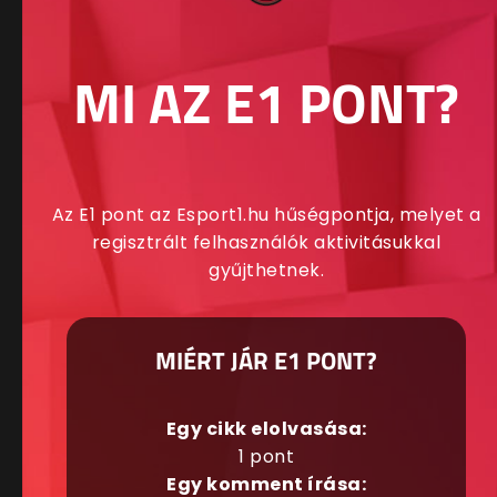
MI AZ E1 PONT?
Az E1 pont az Esport1.hu hűségpontja, melyet a
regisztrált felhasználók aktivitásukkal
gyűjthetnek.
MIÉRT JÁR E1 PONT?
Egy cikk elolvasása:
1 pont
Egy komment írása: