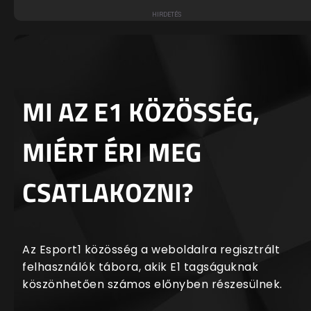
MI AZ E1 KÖZÖSSÉG,
MIÉRT ÉRI MEG
CSATLAKOZNI?
Az Esport1 közösség a weboldalra regisztrált
felhasználók tábora, akik E1 tagságuknak
köszönhetően számos előnyben részesülnek.