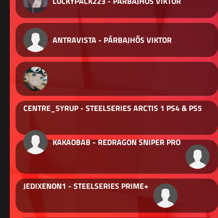
LUCKYPACK223 - PÁRBAJHŐS VIKTOR
ANTRAVISTA - PÁRBAJHŐS VIKTOR
CENTRE_SYRUP - STEELSERIES ARCTIS 1 PS4 & PS5
KAKAOBAB - REDRAGON SNIPER PRO
JEDIXENON1 - STEELSERIES PRIME+