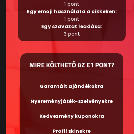
1 pont
Egy emoji használata a cikkeken:
1 pont
Egy szavazat leadása:
3 pont
MIRE KÖLTHETŐ AZ E1 PONT?
Garantált ajándékokra
Nyereményjáték-szelvényekre
Kedvezmény kuponokra
Profil skinekre