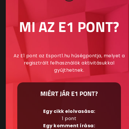
MI AZ E1 PONT?
Az E1 pont az Esport1.hu hűségpontja, melyet a
regisztrált felhasználók aktivitásukkal
gyűjthetnek.
MIÉRT JÁR E1 PONT?
Egy cikk elolvasása:
1 pont
Egy komment írása: