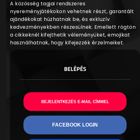
A közösség tagjai rendszeres
nyereményjátékokon vehetnek részt, garantált
ajándékokat húzhatnak be, és exkluzív
kedvezményekben részesülnek. Emellett rögtön
a cikkeknél kifejthetik véleményüket, emojikat
használhatnak, hogy kifejezzék érzelmeiket.
BELÉPÉS
BEJELENTKEZÉS E-MAIL CÍMMEL
FACEBOOK LOGIN