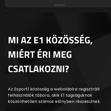
MI AZ E1 KÖZÖSSÉG,
MIÉRT ÉRI MEG
CSATLAKOZNI?
Az Esport1 közösség a weboldalra regisztrált
felhasználók tábora, akik E1 tagságuknak
köszönhetően számos előnyben részesülnek.