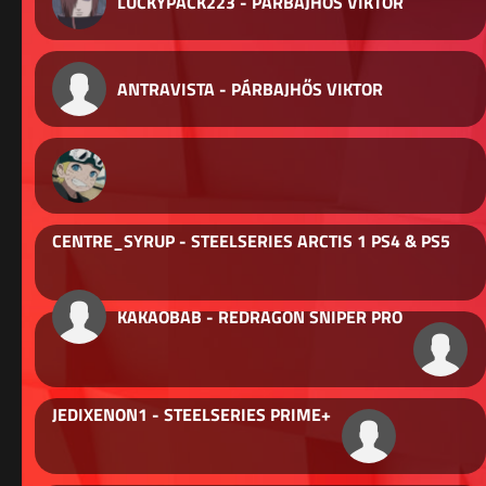
LUCKYPACK223 - PÁRBAJHŐS VIKTOR
ANTRAVISTA - PÁRBAJHŐS VIKTOR
CENTRE_SYRUP - STEELSERIES ARCTIS 1 PS4 & PS5
KAKAOBAB - REDRAGON SNIPER PRO
JEDIXENON1 - STEELSERIES PRIME+