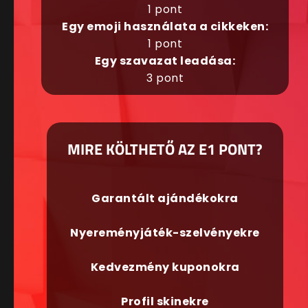
1 pont
Egy emoji használata a cikkeken:
1 pont
Egy szavazat leadása:
3 pont
MIRE KÖLTHETŐ AZ E1 PONT?
Garantált ajándékokra
Nyereményjáték-szelvényekre
Kedvezmény kuponokra
Profil skinekre