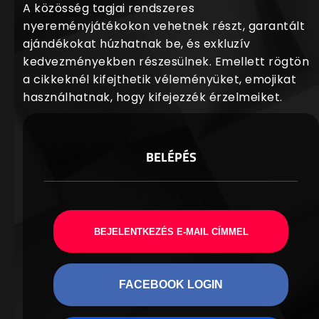
A közösség tagjai rendszeres
nyereményjátékokon vehetnek részt, garantált
ajándékokat húzhatnak be, és exkluzív
kedvezményekben részesülnek. Emellett rögtön
a cikkeknél kifejthetik véleményüket, emojikat
használhatnak, hogy kifejezzék érzelmeiket.
BELÉPÉS
BEJELENTKEZÉS E-MAIL CÍMMEL
FACEBOOK LOGIN