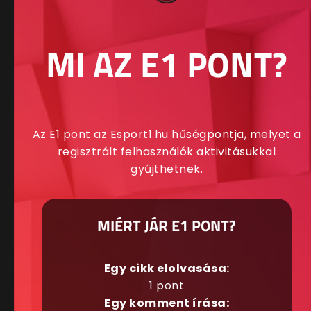
MI AZ E1 PONT?
Az E1 pont az Esport1.hu hűségpontja, melyet a
regisztrált felhasználók aktivitásukkal
gyűjthetnek.
MIÉRT JÁR E1 PONT?
Egy cikk elolvasása:
1 pont
Egy komment írása: