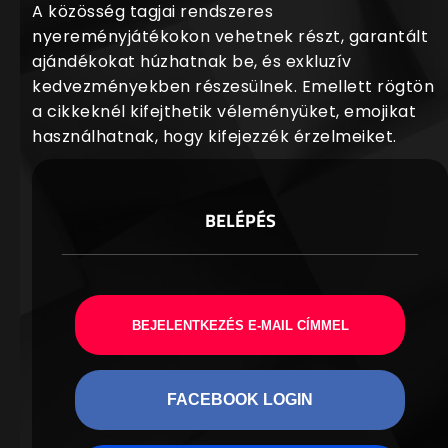
A közösség tagjai rendszeres
nyereményjátékokon vehetnek részt, garantált
ajándékokat húzhatnak be, és exkluzív
kedvezményekben részesülnek. Emellett rögtön
a cikkeknél kifejthetik véleményüket, emojikat
használhatnak, hogy kifejezzék érzelmeiket.
BELÉPÉS
BEJELENTKEZÉS E-MAIL CÍMMEL
FACEBOOK LOGIN