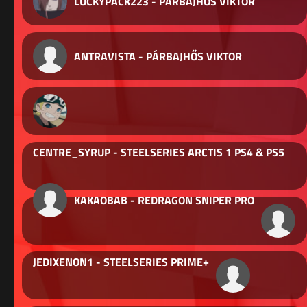
LUCKYPACK223 - PÁRBAJHŐS VIKTOR
ANTRAVISTA - PÁRBAJHŐS VIKTOR
CENTRE_SYRUP - STEELSERIES ARCTIS 1 PS4 & PS5
KAKAOBAB - REDRAGON SNIPER PRO
JEDIXENON1 - STEELSERIES PRIME+