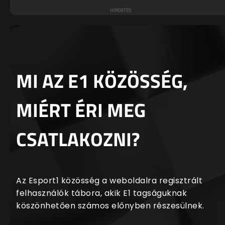
MI AZ E1 KÖZÖSSÉG,
MIÉRT ÉRI MEG
CSATLAKOZNI?
Az Esport1 közösség a weboldalra regisztrált
felhasználók tábora, akik E1 tagságuknak
köszönhetően számos előnyben részesülnek.