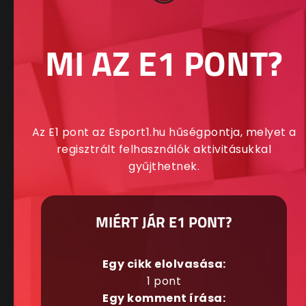
MI AZ E1 PONT?
Az E1 pont az Esport1.hu hűségpontja, melyet a
regisztrált felhasználók aktivitásukkal
gyűjthetnek.
MIÉRT JÁR E1 PONT?
Egy cikk elolvasása:
1 pont
Egy komment írása: