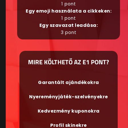
1 pont
Egy emoji használata a cikkeken:
1 pont
Egy szavazat leadása:
3 pont
MIRE KÖLTHETŐ AZ E1 PONT?
Garantált ajándékokra
Nyereményjáték-szelvényekre
Kedvezmény kuponokra
Profil skinekre