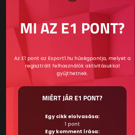
MI AZ E1 PONT?
Az E1 pont az Esport1.hu hűségpontja, melyet a
regisztrált felhasználók aktivitásukkal
gyűjthetnek.
MIÉRT JÁR E1 PONT?
Egy cikk elolvasása:
1 pont
Egy komment írása: