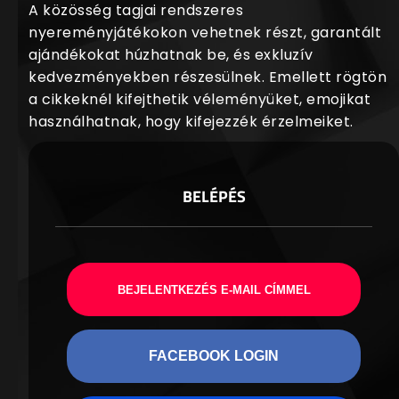
A közösség tagjai rendszeres
nyereményjátékokon vehetnek részt, garantált
ajándékokat húzhatnak be, és exkluzív
kedvezményekben részesülnek. Emellett rögtön
a cikkeknél kifejthetik véleményüket, emojikat
használhatnak, hogy kifejezzék érzelmeiket.
BELÉPÉS
BEJELENTKEZÉS E-MAIL CÍMMEL
FACEBOOK LOGIN