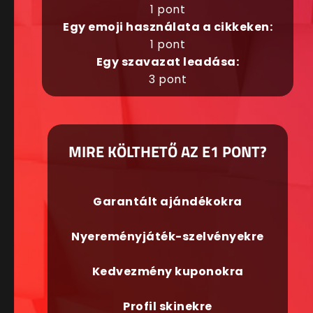
1 pont
Egy emoji használata a cikkeken:
1 pont
Egy szavazat leadása:
3 pont
MIRE KÖLTHETŐ AZ E1 PONT?
Garantált ajándékokra
Nyereményjáték-szelvényekre
Kedvezmény kuponokra
Profil skinekre