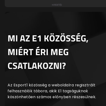
MI AZ E1 KÖZÖSSÉG,
MIÉRT ÉRI MEG
CSATLAKOZNI?
Az Esport1 közösség a weboldalra regisztrált
felhasználók tábora, akik E1 tagságuknak
köszönhetően számos előnyben részesülnek.