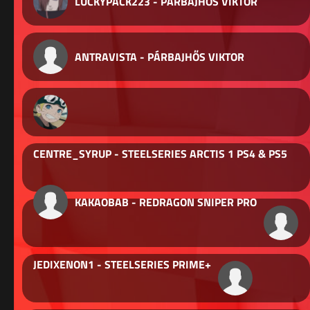
LUCKYPACK223 - PÁRBAJHŐS VIKTOR
ANTRAVISTA - PÁRBAJHŐS VIKTOR
CENTRE_SYRUP - STEELSERIES ARCTIS 1 PS4 & PS5
KAKAOBAB - REDRAGON SNIPER PRO
JEDIXENON1 - STEELSERIES PRIME+