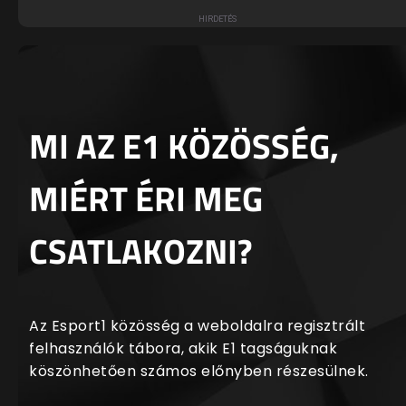
MI AZ E1 KÖZÖSSÉG,
MIÉRT ÉRI MEG
CSATLAKOZNI?
Az Esport1 közösség a weboldalra regisztrált
felhasználók tábora, akik E1 tagságuknak
köszönhetően számos előnyben részesülnek.