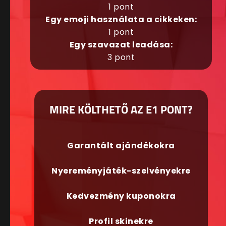
1 pont
Egy emoji használata a cikkeken:
1 pont
Egy szavazat leadása:
3 pont
MIRE KÖLTHETŐ AZ E1 PONT?
Garantált ajándékokra
Nyereményjáték-szelvényekre
Kedvezmény kuponokra
Profil skinekre