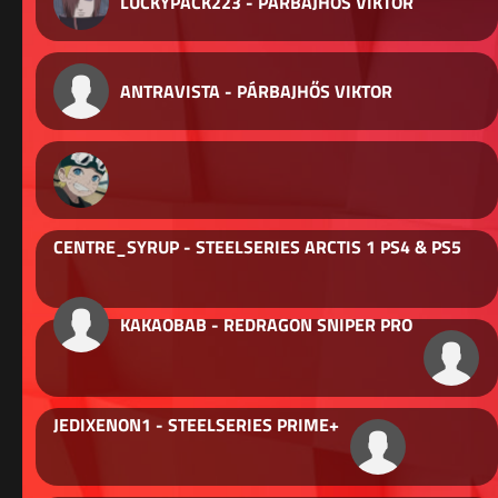
LUCKYPACK223 - PÁRBAJHŐS VIKTOR
ANTRAVISTA - PÁRBAJHŐS VIKTOR
CENTRE_SYRUP - STEELSERIES ARCTIS 1 PS4 & PS5
KAKAOBAB - REDRAGON SNIPER PRO
JEDIXENON1 - STEELSERIES PRIME+