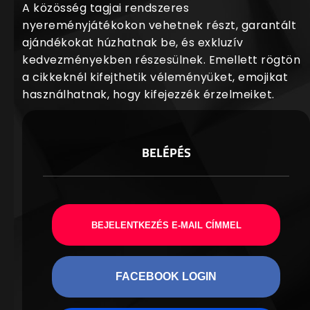
A közösség tagjai rendszeres
nyereményjátékokon vehetnek részt, garantált
ajándékokat húzhatnak be, és exkluzív
kedvezményekben részesülnek. Emellett rögtön
a cikkeknél kifejthetik véleményüket, emojikat
használhatnak, hogy kifejezzék érzelmeiket.
BELÉPÉS
BEJELENTKEZÉS E-MAIL CÍMMEL
FACEBOOK LOGIN