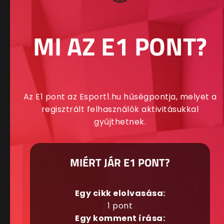
MI AZ E1 PONT?
Az E1 pont az Esport1.hu hűségpontja, melyet a
regisztrált felhasználók aktivitásukkal
gyűjthetnek.
MIÉRT JÁR E1 PONT?
Egy cikk elolvasása:
1 pont
Egy komment írása: