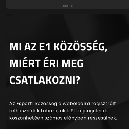
MI AZ E1 KÖZÖSSÉG,
MIÉRT ÉRI MEG
CSATLAKOZNI?
Az Esport1 közösség a weboldalra regisztrált
felhasználók tábora, akik E1 tagságuknak
köszönhetően számos előnyben részesülnek.