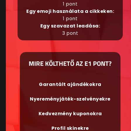
1 pont
Egy emoji használata a cikkeken:
1 pont
Egy szavazat leadása:
3 pont
MIRE KÖLTHETŐ AZ E1 PONT?
Garantált ajándékokra
Nyereményjáték-szelvényekre
Kedvezmény kuponokra
Profil skinekre