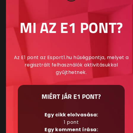
MI AZ E1 PONT?
Az E1 pont az Esport1.hu hűségpontja, melyet a
regisztrált felhasználók aktivitásukkal
gyűjthetnek.
MIÉRT JÁR E1 PONT?
Egy cikk elolvasása:
1 pont
Egy komment írása: