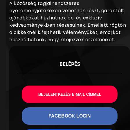
A közösség tagjai rendszeres
nyereményjátékokon vehetnek részt, garantált
ajándékokat húzhatnak be, és exkluzív
kedvezményekben részesülnek. Emellett rögtön
a cikkeknél kifejthetik véleményüket, emojikat
használhatnak, hogy kifejezzék érzelmeiket.
BELÉPÉS
BEJELENTKEZÉS E-MAIL CÍMMEL
FACEBOOK LOGIN