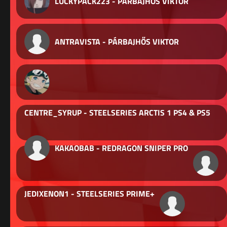
LUCKYPACK223 - PÁRBAJHŐS VIKTOR
ANTRAVISTA - PÁRBAJHŐS VIKTOR
CENTRE_SYRUP - STEELSERIES ARCTIS 1 PS4 & PS5
KAKAOBAB - REDRAGON SNIPER PRO
JEDIXENON1 - STEELSERIES PRIME+