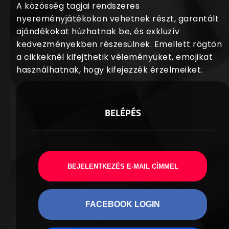
A közösség tagjai rendszeres
nyereményjátékokon vehetnek részt, garantált
ajándékokat húzhatnak be, és exkluzív
kedvezményekben részesülnek. Emellett rögtön
a cikkeknél kifejthetik véleményüket, emojikat
használhatnak, hogy kifejezzék érzelmeiket.
BELÉPÉS
BEJELENTKEZÉS E-MAIL CÍMMEL
FACEBOOK LOGIN