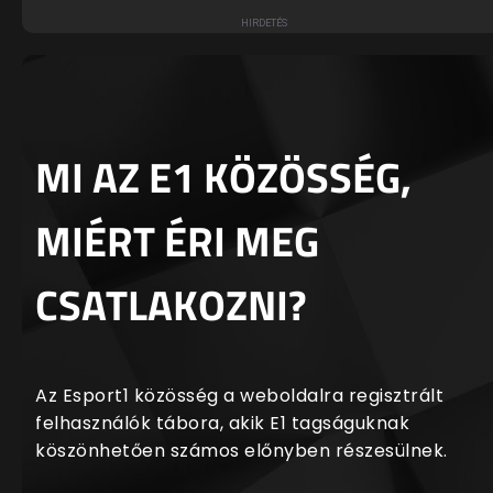
MI AZ E1 KÖZÖSSÉG,
MIÉRT ÉRI MEG
CSATLAKOZNI?
Az Esport1 közösség a weboldalra regisztrált
felhasználók tábora, akik E1 tagságuknak
köszönhetően számos előnyben részesülnek.