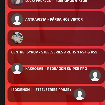
LUCKYPACK223 - PÁRBAJHŐS VIKTOR
ANTRAVISTA - PÁRBAJHŐS VIKTOR
CENTRE_SYRUP - STEELSERIES ARCTIS 1 PS4 & PS5
KAKAOBAB - REDRAGON SNIPER PRO
JEDIXENON1 - STEELSERIES PRIME+