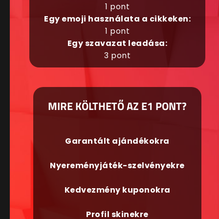
1 pont
Egy emoji használata a cikkeken:
1 pont
Egy szavazat leadása:
3 pont
MIRE KÖLTHETŐ AZ E1 PONT?
Garantált ajándékokra
Nyereményjáték-szelvényekre
Kedvezmény kuponokra
Profil skinekre