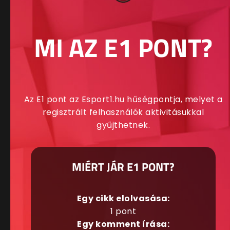
MI AZ E1 PONT?
Az E1 pont az Esport1.hu hűségpontja, melyet a
regisztrált felhasználók aktivitásukkal
gyűjthetnek.
MIÉRT JÁR E1 PONT?
Egy cikk elolvasása:
1 pont
Egy komment írása: