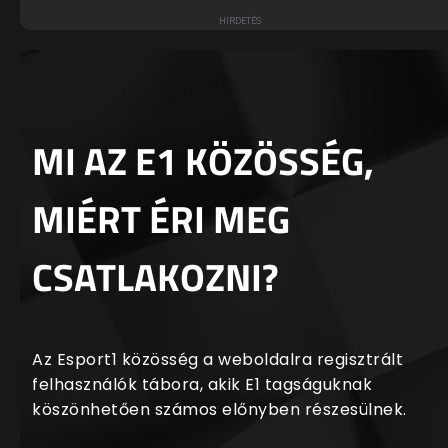
MI AZ E1 KÖZÖSSÉG,
MIÉRT ÉRI MEG
CSATLAKOZNI?
Az Esport1 közösség a weboldalra regisztrált
felhasználók tábora, akik E1 tagságuknak
köszönhetően számos előnyben részesülnek.