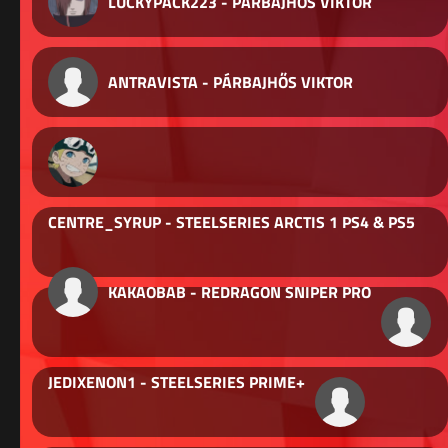
LUCKYPACK223 - PÁRBAJHŐS VIKTOR
ANTRAVISTA - PÁRBAJHŐS VIKTOR
CENTRE_SYRUP - STEELSERIES ARCTIS 1 PS4 & PS5
KAKAOBAB - REDRAGON SNIPER PRO
JEDIXENON1 - STEELSERIES PRIME+