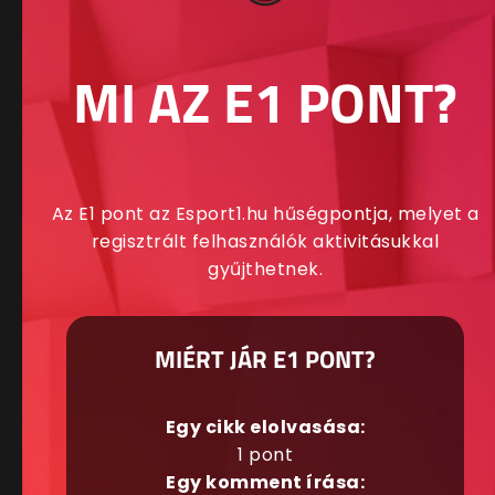
MI AZ E1 PONT?
Az E1 pont az Esport1.hu hűségpontja, melyet a
regisztrált felhasználók aktivitásukkal
gyűjthetnek.
MIÉRT JÁR E1 PONT?
Egy cikk elolvasása:
1 pont
Egy komment írása: