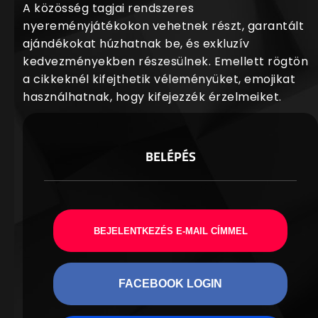
A közösség tagjai rendszeres
nyereményjátékokon vehetnek részt, garantált
ajándékokat húzhatnak be, és exkluzív
kedvezményekben részesülnek. Emellett rögtön
a cikkeknél kifejthetik véleményüket, emojikat
használhatnak, hogy kifejezzék érzelmeiket.
BELÉPÉS
BEJELENTKEZÉS E-MAIL CÍMMEL
FACEBOOK LOGIN