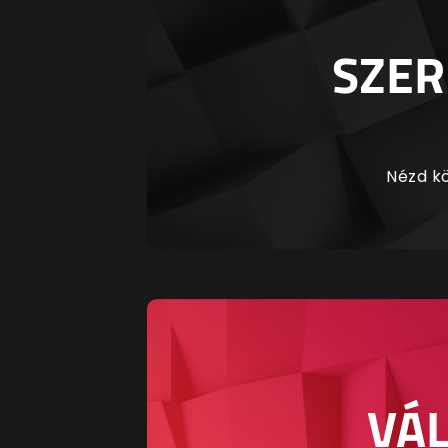
SZER
Nézd kö
VÁL