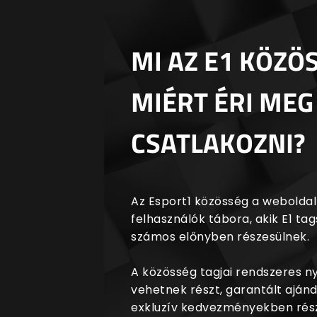
MI AZ E1 KÖZÖ
MIÉRT ÉRI MEG
CSATLAKOZNI?
Az Esport1 közösség a weboldalr
felhasználók tábora, akik E1 t
számos előnyben részesülnek.
A közösség tagjai rendszeres 
vehetnek részt, garantált aján
exkluzív kedvezményekben rész