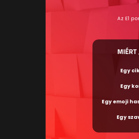
Az E1 po
MIÉRT 
Egy ci
Egy ko
Egy emoji ha
Egy sza