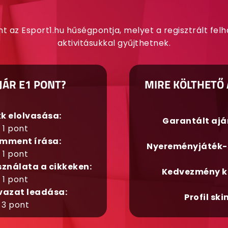
nt az Esport1.hu hűségpontja, melyet a regisztrált fel
aktivitásukkal gyűjthetnek.
JÁR E1 PONT?
MIRE KÖLTHETŐ 
kk elolvasása:
Garantált aj
1 pont
mment írása:
Nyereményjáték-
1 pont
sználata a cikkeken:
Kedvezmény k
1 pont
vazat leadása:
Profil ski
3 pont