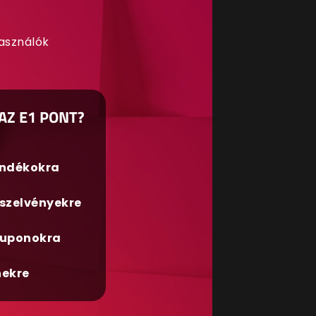
használók
AZ E1 PONT?
ándékokra
szelvényekre
uponokra
nekre