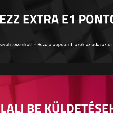
EZZ EXTRA E1 PONT
zvetítéseinket! - Hozd a popcornt, ezek az adások é
LALJ BE KÜLDETÉSE