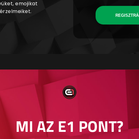
yüket, emojikat
 érzelmeiket.
REGISZTRÁ
MI AZ E1 PONT?