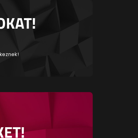
OKAT!
rkeznek!
KET!