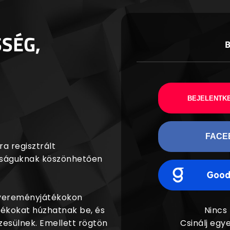
SSÉG,
BEJELENTKE
FACE
a regisztrált
agságuknak köszönhetően
nyereményjátékokon
dékokat húzhatnak be, és
Nincs
esülnek. Emellett rögtön
Csinálj egye