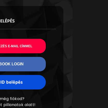
BELÉPÉS
ZÉS E-MAIL CÍMMEL
BOOK LOGIN
 még fiókod?
t pillanatok alatt!