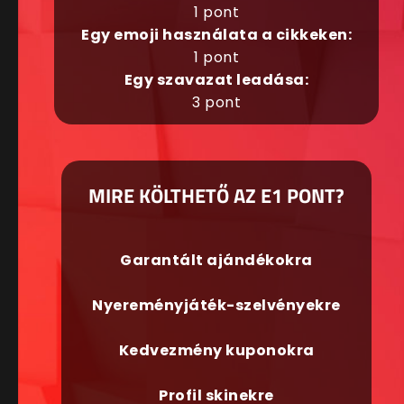
1 pont
Egy emoji használata a cikkeken:
1 pont
Egy szavazat leadása:
3 pont
MIRE KÖLTHETŐ AZ E1 PONT?
Garantált ajándékokra
Nyereményjáték-szelvényekre
Kedvezmény kuponokra
Profil skinekre