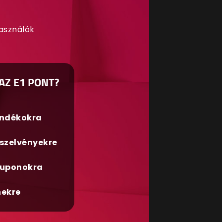
használók
AZ E1 PONT?
ándékokra
szelvényekre
uponokra
nekre