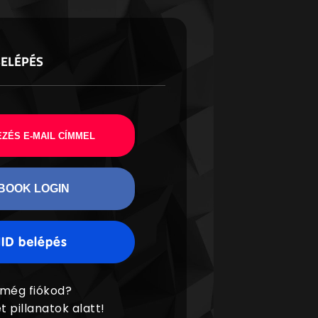
BELÉPÉS
ZÉS E-MAIL CÍMMEL
BOOK LOGIN
 még fiókod?
t pillanatok alatt!