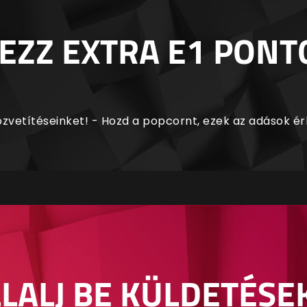
EZZ EXTRA E1 PONT
zvetítéseinket! - Hozd a popcornt, ezek az adások é
LALJ BE KÜLDETÉSE