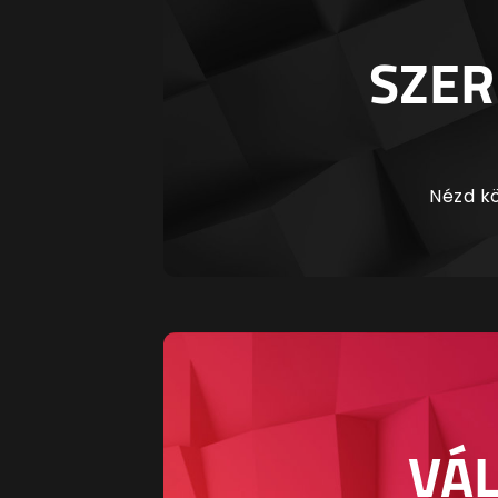
SZER
Nézd kö
VÁL