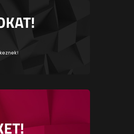
OKAT!
rkeznek!
KET!