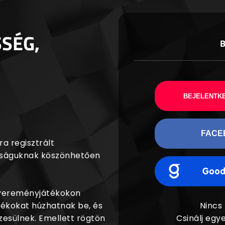
SSÉG,
BEJELENTKE
FACE
a regisztrált
agságuknak köszönhetően
nyereményjátékokon
dékokat húzhatnak be, és
Nincs
esülnek. Emellett rögtön
Csinálj egye