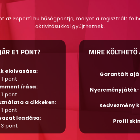
nt az Esport1.hu hűségpontja, melyet a regisztrált fel
aktivitásukkal gyűjthetnek.
JÁR E1 PONT?
MIRE KÖLTHETŐ 
kk elolvasása:
Garantált aj
1 pont
mment írása:
Nyereményjáték-
1 pont
sználata a cikkeken:
Kedvezmény k
1 pont
vazat leadása:
Profil ski
3 pont