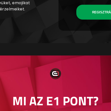
yüket, emojikat
 érzelmeiket.
REGISZTRÁ
MI AZ E1 PONT?