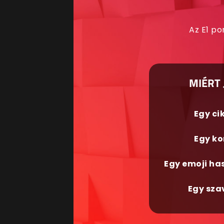
Az E1 po
MIÉRT 
Egy ci
Egy ko
Egy emoji ha
Egy sza