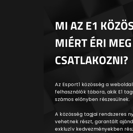
MI AZ E1 KÖZÖ
MIÉRT ÉRI MEG
CSATLAKOZNI?
Az Esport1 közösség a weboldalr
felhasználók tábora, akik E1 t
számos előnyben részesülnek.
A közösség tagjai rendszeres 
vehetnek részt, garantált aján
exkluzív kedvezményekben rész