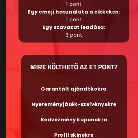
1 pont
Egy emoji használata a cikkeken:
1 pont
Egy szavazat leadása:
3 pont
MIRE KÖLTHETŐ AZ E1 PONT?
Garantált ajándékokra
Nyereményjáték-szelvényekre
Kedvezmény kuponokra
Profil skinekre