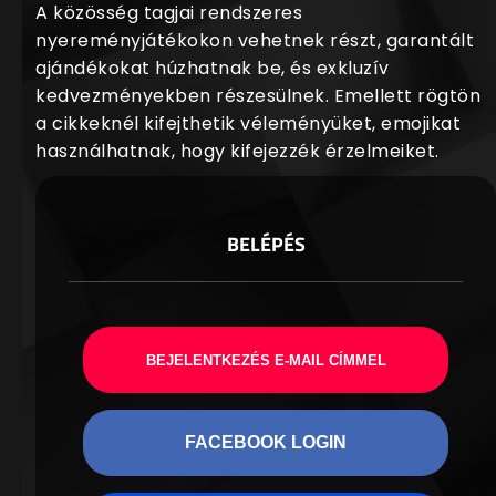
A közösség tagjai rendszeres
nyereményjátékokon vehetnek részt, garantált
ajándékokat húzhatnak be, és exkluzív
kedvezményekben részesülnek. Emellett rögtön
a cikkeknél kifejthetik véleményüket, emojikat
használhatnak, hogy kifejezzék érzelmeiket.
BELÉPÉS
BEJELENTKEZÉS E-MAIL CÍMMEL
FACEBOOK LOGIN