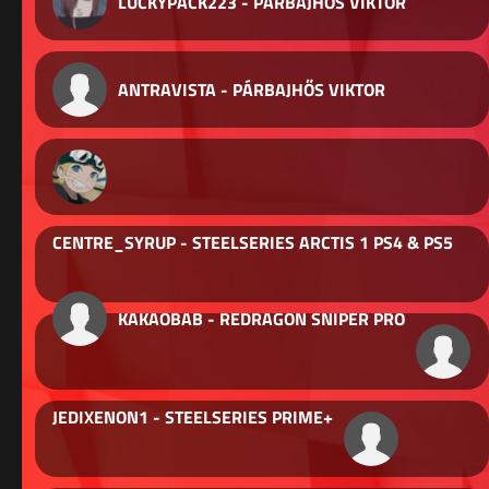
LUCKYPACK223 - PÁRBAJHŐS VIKTOR
ANTRAVISTA - PÁRBAJHŐS VIKTOR
CENTRE_SYRUP - STEELSERIES ARCTIS 1 PS4 & PS5
KAKAOBAB - REDRAGON SNIPER PRO
JEDIXENON1 - STEELSERIES PRIME+