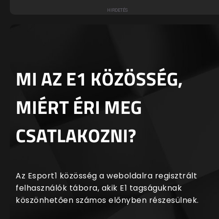
MI AZ E1 KÖZÖSSÉG,
MIÉRT ÉRI MEG
CSATLAKOZNI?
Az Esport1 közösség a weboldalra regisztrált
felhasználók tábora, akik E1 tagságuknak
köszönhetően számos előnyben részesülnek.