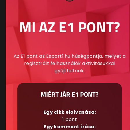
MI AZ E1 PONT?
Az E1 pont az Esport1.hu hűségpontja, melyet a
regisztrált felhasználók aktivitásukkal
gyűjthetnek.
MIÉRT JÁR E1 PONT?
Egy cikk elolvasása:
1 pont
Egy komment írása: