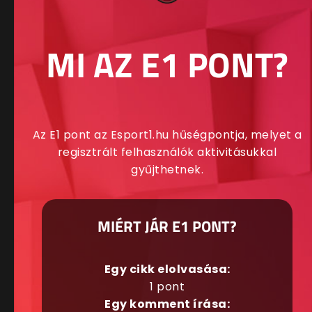
MI AZ E1 PONT?
Az E1 pont az Esport1.hu hűségpontja, melyet a
regisztrált felhasználók aktivitásukkal
gyűjthetnek.
MIÉRT JÁR E1 PONT?
Egy cikk elolvasása:
1 pont
Egy komment írása: