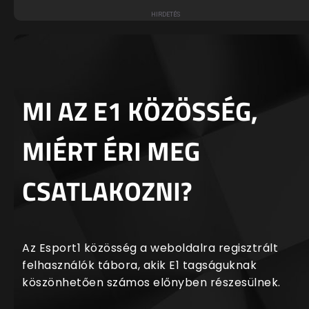
MI AZ E1 KÖZÖSSÉG,
MIÉRT ÉRI MEG
CSATLAKOZNI?
Az Esport1 közösség a weboldalra regisztrált
felhasználók tábora, akik E1 tagságuknak
köszönhetően számos előnyben részesülnek.