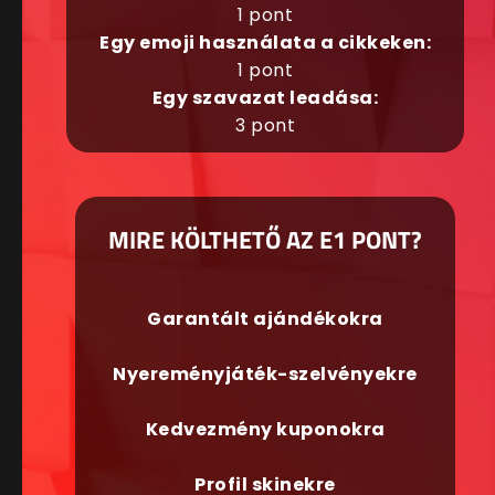
1 pont
Egy emoji használata a cikkeken:
1 pont
Egy szavazat leadása:
3 pont
MIRE KÖLTHETŐ AZ E1 PONT?
Garantált ajándékokra
Nyereményjáték-szelvényekre
Kedvezmény kuponokra
Profil skinekre