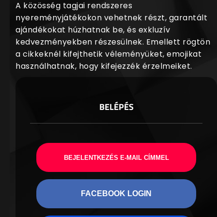
A közösség tagjai rendszeres
nyereményjátékokon vehetnek részt, garantált
ajándékokat húzhatnak be, és exkluzív
kedvezményekben részesülnek. Emellett rögtön
a cikkeknél kifejthetik véleményüket, emojikat
használhatnak, hogy kifejezzék érzelmeiket.
BELÉPÉS
BEJELENTKEZÉS E-MAIL CÍMMEL
FACEBOOK LOGIN