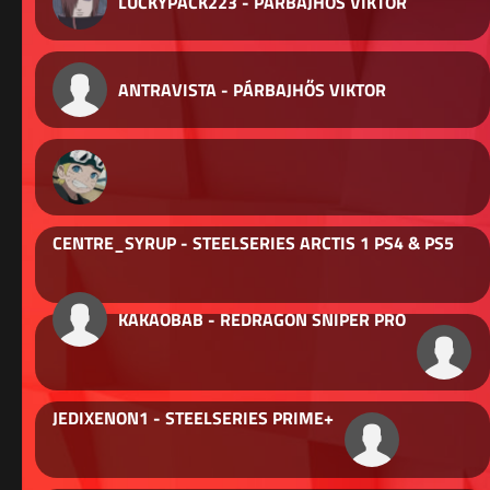
LUCKYPACK223 - PÁRBAJHŐS VIKTOR
ANTRAVISTA - PÁRBAJHŐS VIKTOR
CENTRE_SYRUP - STEELSERIES ARCTIS 1 PS4 & PS5
KAKAOBAB - REDRAGON SNIPER PRO
JEDIXENON1 - STEELSERIES PRIME+