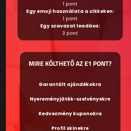
1 pont
Egy emoji használata a cikkeken:
1 pont
Egy szavazat leadása:
3 pont
MIRE KÖLTHETŐ AZ E1 PONT?
Garantált ajándékokra
Nyereményjáték-szelvényekre
Kedvezmény kuponokra
Profil skinekre