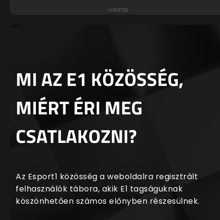
MI AZ E1 KÖZÖSSÉG,
MIÉRT ÉRI MEG
CSATLAKOZNI?
Az Esport1 közösség a weboldalra regisztrált
felhasználók tábora, akik E1 tagságuknak
köszönhetően számos előnyben részesülnek.