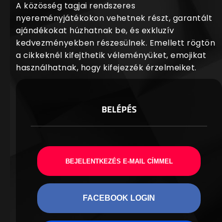
A közösség tagjai rendszeres
nyereményjátékokon vehetnek részt, garantált
ajándékokat húzhatnak be, és exkluzív
kedvezményekben részesülnek. Emellett rögtön
a cikkeknél kifejthetik véleményüket, emojikat
használhatnak, hogy kifejezzék érzelmeiket.
BELÉPÉS
BEJELENTKEZÉS E-MAIL CÍMMEL
FACEBOOK LOGIN