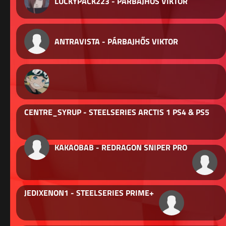
LUCKYPACK223 - PÁRBAJHŐS VIKTOR
ANTRAVISTA - PÁRBAJHŐS VIKTOR
CENTRE_SYRUP - STEELSERIES ARCTIS 1 PS4 & PS5
KAKAOBAB - REDRAGON SNIPER PRO
JEDIXENON1 - STEELSERIES PRIME+