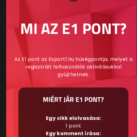
MI AZ E1 PONT?
Az E1 pont az Esport1.hu hűségpontja, melyet a
regisztrált felhasználók aktivitásukkal
gyűjthetnek.
MIÉRT JÁR E1 PONT?
Egy cikk elolvasása:
1 pont
Egy komment írása: